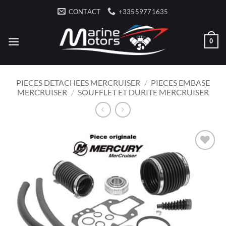
Passer
CONTACT
+33559771635
au
contenu
0
PIECES DETACHEES MERCRUISER
/
PIECES EMBASE
MERCRUISER
/
SOUFFLET ET DURITE MERCRUISER
AJOUTER
À LA
LISTE
D’ENVIES