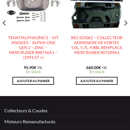
D’ENVIES
D’ENVIES
TENKITALPHAONE/2 – KIT
REC425062 – COLLECTEUR
ANODES – ALPHA ONE
ADMISSION V8 VORTEC
GEN 2 – ZINC –
5.0L, 5.7L, 4 BBL REMPLACE
MERCRUISER 888756A1 –
MERCRUISER 807289A1
(1991 ET +)
95.90
€
660.00
€
TTC
TTC
En stock
En stock
AJOUTER AU PANIER
AJOUTER AU PANIER
Collecteurs & Coudes
Moteurs Remanufacturés