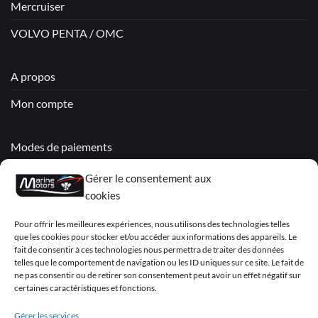
Mercruiser
VOLVO PENTA / OMC
A propos
Mon compte
Modes de paiements
Livraisons & Retours
Gérer le consentement aux
cookies
Politique de confidentialité
Pour offrir les meilleures expériences, nous utilisons des technologies telles
Mentions légales
que les cookies pour stocker et/ou accéder aux informations des appareils. Le
fait de consentir à ces technologies nous permettra de traiter des données
Conditions générales de vente – Garantie
telles que le comportement de navigation ou les ID uniques sur ce site. Le fait de
ne pas consentir ou de retirer son consentement peut avoir un effet négatif sur
Déclaration de confidentialité (UE)
certaines caractéristiques et fonctions.
Gérer les services