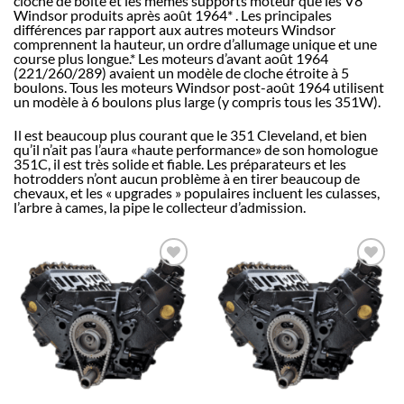
cloche de boite et les mêmes supports moteur que les V8
Windsor produits après août 1964* . Les principales
différences par rapport aux autres moteurs Windsor
comprennent la hauteur, un ordre d’allumage unique et une
course plus longue.* Les moteurs d’avant août 1964
(221/260/289) avaient un modèle de cloche étroite à 5
boulons. Tous les moteurs Windsor post-août 1964 utilisent
un modèle à 6 boulons plus large (y compris tous les 351W).
Il est beaucoup plus courant que le 351 Cleveland, et bien
qu’il n’ait pas l’aura «haute performance» de son homologue
351C, il est très solide et fiable. Les préparateurs et les
hotrodders n’ont aucun problème à en tirer beaucoup de
chevaux, et les « upgrades » populaires incluent les culasses,
l’arbre à cames, la pipe le collecteur d’admission.
AJOUTER
AJOUTER
À LA
À LA
LISTE
LISTE
D’ENVIES
D’ENVIES