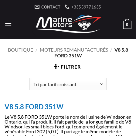
Passer
CONTACT
+33559771635
au
contenu
0
BOUTIQUE
/
MOTEURS REMANUFACTURÉS
/
V8 5.8
FORD 351W
FILTRER
V8 5.8 FORD 351W
Le V8 5.8 FORD 351W porte le nom de l’usine de Windsor, en
Ontario, qui l’a produit. Il fait partie de la longue famille de V8
Windsor, les small blocs Ford, qui comprend également le
vénérable Ford 302 (5,0 L). Il partage le même modèle de