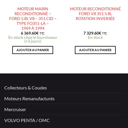
MOTEUR MARIN
MOTEUR RECONDITIONNÉ
RECONDITIONNÉ –
FORD V8 351 5.8L
FORD 5.8L V8 – 351 CID –
ROTATION INVERSÉE
TYPE FO351-LA –
1969 À 1994
6 369.60
€
7 329.60
€
TTC
TTC
En stock chez le fournisseur
En stock
(+3 jours)
AJOUTER AU PANIER
AJOUTER AU PANIER
Collecteurs & Coudes
Moteurs Remanufacturés
Mercruiser
VOLVO PENTA / OMC