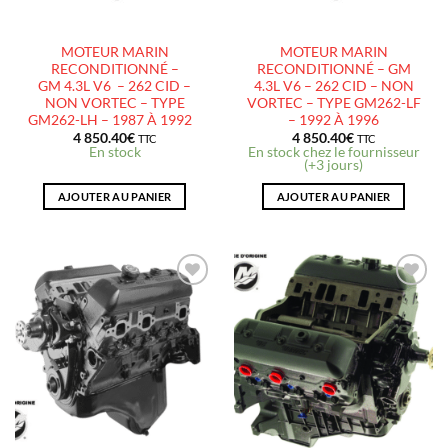
MOTEUR MARIN
MOTEUR MARIN
RECONDITIONNÉ –
RECONDITIONNÉ – GM
GM 4.3L V6 – 262 CID –
4.3L V6 – 262 CID – NON
NON VORTEC – TYPE
VORTEC – TYPE GM262-LF
GM262-LH – 1987 À 1992
– 1992 À 1996
4 850.40
€
4 850.40
€
TTC
TTC
En stock
En stock chez le fournisseur
(+3 jours)
AJOUTER AU PANIER
AJOUTER AU PANIER
AJOUTER
AJOUTER
À LA
À LA
LISTE
LISTE
D’ENVIES
D’ENVIES