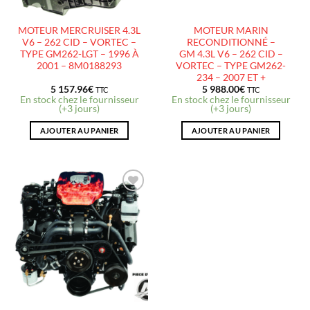
MOTEUR MERCRUISER 4.3L
MOTEUR MARIN
V6 – 262 CID – VORTEC –
RECONDITIONNÉ –
TYPE GM262-LGT – 1996 À
GM 4.3L V6 – 262 CID –
2001 – 8M0188293
VORTEC – TYPE GM262-
234 – 2007 ET +
5 157.96
€
5 988.00
€
TTC
TTC
En stock chez le fournisseur
En stock chez le fournisseur
(+3 jours)
(+3 jours)
AJOUTER AU PANIER
AJOUTER AU PANIER
AJOUTER
À LA
LISTE
D’ENVIES