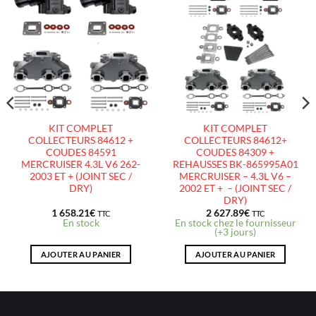
AJOUTER
AJOUTER
À LA
À LA
LISTE
LISTE
D’ENVIES
D’ENVIES
KIT COMPLET
KIT COMPLET
COLLECTEURS 84612 +
COLLECTEURS 84612+
COUDES 84591
COUDES 84309 +
MERCRUISER 4.3L V6 262-
REHAUSSES BK-865995A01
2003 ET + (JOINT SEC /
MERCRUISER – 4.3L V6 –
DRY)
2002 ET + – (JOINT SEC /
DRY)
1 658.21
€
2 627.89
€
TTC
TTC
En stock
En stock chez le fournisseur
(+3 jours)
AJOUTER AU PANIER
AJOUTER AU PANIER