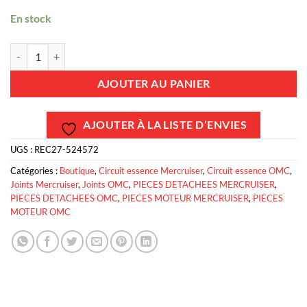
En stock
quantité de REC27-524572 - Joint de carburateur - ROCHESTER / WE
AJOUTER AU PANIER
AJOUTER À LA LISTE D’ENVIES
UGS :
REC27-524572
Catégories :
Boutique
,
Circuit essence Mercruiser
,
Circuit essence OMC
,
Joints Mercruiser
,
Joints OMC
,
PIECES DETACHEES MERCRUISER
,
PIECES DETACHEES OMC
,
PIECES MOTEUR MERCRUISER
,
PIECES
MOTEUR OMC