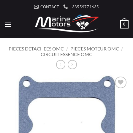
Passer
CONTACT
+33559771635
au
contenu
0
PIECES DETACHEES OMC
/
PIECES MOTEUR OMC
/
CIRCUIT ESSENCE OMC
AJOUTER
À LA
LISTE
D’ENVIES