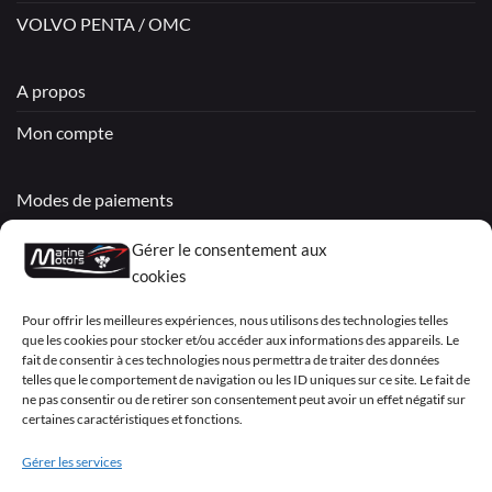
VOLVO PENTA / OMC
A propos
Mon compte
Modes de paiements
Livraisons & Retours
Gérer le consentement aux
cookies
Politique de confidentialité
Pour offrir les meilleures expériences, nous utilisons des technologies telles
Mentions légales
que les cookies pour stocker et/ou accéder aux informations des appareils. Le
fait de consentir à ces technologies nous permettra de traiter des données
Conditions générales de vente – Garantie
telles que le comportement de navigation ou les ID uniques sur ce site. Le fait de
ne pas consentir ou de retirer son consentement peut avoir un effet négatif sur
Déclaration de confidentialité (UE)
certaines caractéristiques et fonctions.
Gérer les services