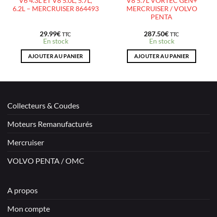
V6 4.3L ET V8 5.0L, 5.7L,
V8 5.7L VORTEC GEN+
6.2L – MERCRUISER 864493
MERCRUISER / VOLVO
PENTA
29.99
€
287.50
€
TTC
TTC
En stock
En stock
AJOUTER AU PANIER
AJOUTER AU PANIER
Collecteurs & Coudes
Moteurs Remanufacturés
Mercruiser
VOLVO PENTA / OMC
A propos
Mon compte