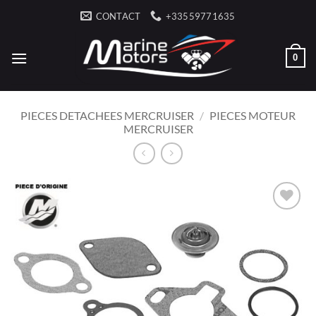
Passer
CONTACT
+33559771635
au
contenu
0
PIECES DETACHEES MERCRUISER
/
PIECES MOTEUR
MERCRUISER
AJOUTER
À LA
LISTE
D’ENVIES