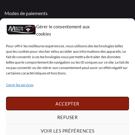
Modes de paiements
Livraisons & Retours
Gérer le consentement aux
cookies
Politique de confidentialité
Pour offrir les meilleures expériences, nous utilisons des technologies telles
Mentions légales
que les cookies pour stocker et/ou accéder aux informations des appareils. Le
fait de consentir à ces technologies nous permettra de traiter des données
Conditions générales de vente – Garantie
telles que le comportement de navigation ou les ID uniques sur ce site. Le fait de
ne pas consentir ou de retirer son consentement peut avoir un effet négatif sur
Déclaration de confidentialité (UE)
certaines caractéristiques et fonctions.
Gérer les services
Visa
PayPal
MasterCard
Sepa
Visa
2
ACCEPTER
Copyright 2026 ©
Marine Motors
REFUSER
Français
English
Deutsch
Dansk
VOIR LES PRÉFÉRENCES
Español
Italiano
Português
Polski