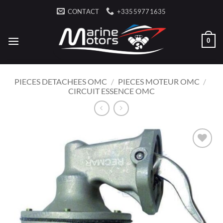
Passer
CONTACT
+33559771635
au
contenu
0
PIECES DETACHEES OMC
/
PIECES MOTEUR OMC
/
CIRCUIT ESSENCE OMC
AJOUTER
À LA
LISTE
D’ENVIES