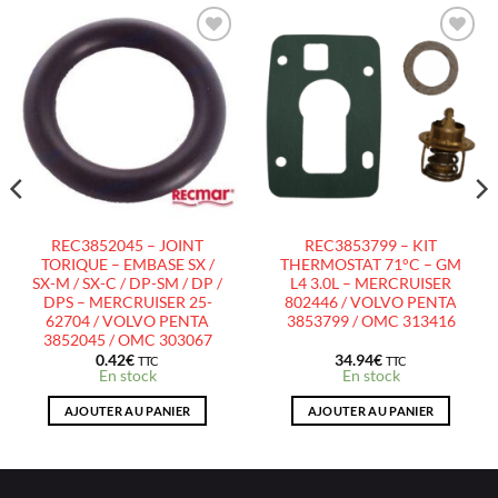
AJOUTER
AJOUTER
À LA
À LA
LISTE
LISTE
D’ENVIES
D’ENVIES
REC3852045 – JOINT
REC3853799 – KIT
TORIQUE – EMBASE SX /
THERMOSTAT 71°C – GM
SX-M / SX-C / DP-SM / DP /
L4 3.0L – MERCRUISER
DPS – MERCRUISER 25-
802446 / VOLVO PENTA
62704 / VOLVO PENTA
3853799 / OMC 313416
3852045 / OMC 303067
0.42
€
34.94
€
TTC
TTC
En stock
En stock
AJOUTER AU PANIER
AJOUTER AU PANIER