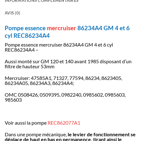
INFORMATIONS COMPLÉMENTAIRES
AVIS (0)
Pompe essence
mercruiser
86234A4 GM 4 et 6
cyl REC86234A4
Pompe essence mercruiser 86234A4 GM 4 et 6 cyl
REC86234A4 –
Aussi monté sur GM 120 et 140 avant 1985 disposant d’un
filtre de hauteur 53mm
Mercruiser: 47585A1, 71327, 77594, 86234, 8623405,
86234A05, 86234A3, 86234A4;
OMC 0508426, 0509395, 0982240, 0985602, 0985603,
985603
Voir aussi la pompe
REC862077A1
Dans une pompe mécanique,
le levier de fonctionnement se
déplace de haut en bas en permanence, tirant ainsi le