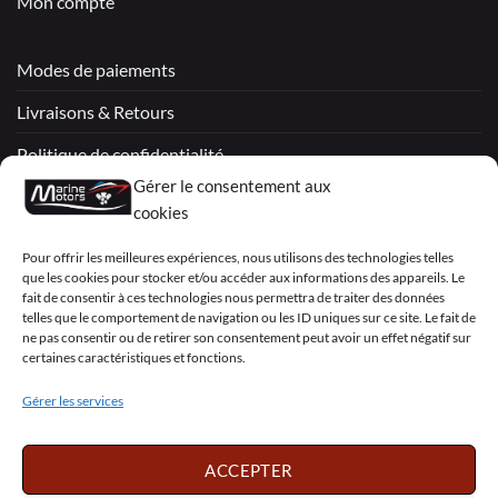
Mon compte
Modes de paiements
Livraisons & Retours
Politique de confidentialité
Gérer le consentement aux
Mentions légales
cookies
Conditions générales de vente – Garantie
Pour offrir les meilleures expériences, nous utilisons des technologies telles
que les cookies pour stocker et/ou accéder aux informations des appareils. Le
Déclaration de confidentialité (UE)
fait de consentir à ces technologies nous permettra de traiter des données
telles que le comportement de navigation ou les ID uniques sur ce site. Le fait de
ne pas consentir ou de retirer son consentement peut avoir un effet négatif sur
certaines caractéristiques et fonctions.
Visa
PayPal
MasterCard
Sepa
Visa
2
Gérer les services
Copyright 2026 ©
Marine Motors
ACCEPTER
Français
English
Deutsch
Dansk