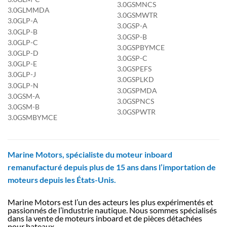
3.0GSMNCS
3.0GLMMDA
3.0GSMWTR
3.0GLP-A
3.0GSP-A
3.0GLP-B
3.0GSP-B
3.0GLP-C
3.0GSPBYMCE
3.0GLP-D
3.0GSP-C
3.0GLP-E
3.0GSPEFS
3.0GLP-J
3.0GSPLKD
3.0GLP-N
3.0GSPMDA
3.0GSM-A
3.0GSPNCS
3.0GSM-B
3.0GSPWTR
3.0GSMBYMCE
Marine Motors, spécialiste du moteur inboard
remanufacturé depuis plus de 15 ans dans l’importation de
moteurs depuis les États-Unis.
Marine Motors est l’un des acteurs les plus expérimentés et
passionnés de l’industrie nautique. Nous sommes spécialisés
dans la vente de moteurs inboard et de pièces détachées
pour bateaux.