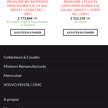
REHAUSSE BK-865995A01
REHAUSSE 3 POUCES
MERCRUISER 4.3L V6 262-
64929 MERCRUISER 4.3L
2003 ET + (JOINT SEC /
V6 262- 2003 ET + (JOINT
DRY)
SEC / DRY)
2 773.86
€
2 312.21
€
TTC
TTC
En stock chez le fournisseur
En stock
(+3 jours)
AJOUTER AU PANIER
AJOUTER AU PANIER
Collecteurs & Coudes
Moteurs Remanufacturés
Mercruiser
VOLVO PENTA / OMC
A propos