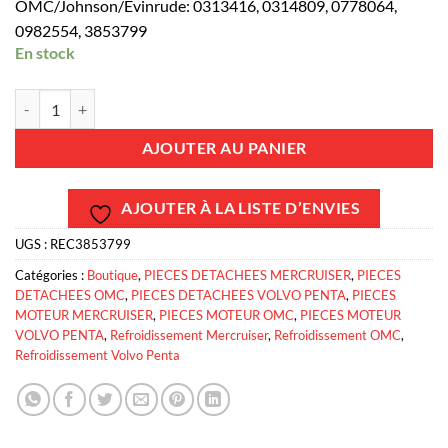
OMC/Johnson/Evinrude: 0313416, 0314809, 0778064,
0982554, 3853799
En stock
quantité de REC3853799 - Kit thermostat 71°C - GM L4 3.0L - Mercr
AJOUTER AU PANIER
AJOUTER À LA LISTE D’ENVIES
UGS :
REC3853799
Catégories :
Boutique
,
PIECES DETACHEES MERCRUISER
,
PIECES
DETACHEES OMC
,
PIECES DETACHEES VOLVO PENTA
,
PIECES
MOTEUR MERCRUISER
,
PIECES MOTEUR OMC
,
PIECES MOTEUR
VOLVO PENTA
,
Refroidissement Mercruiser
,
Refroidissement OMC
,
Refroidissement Volvo Penta