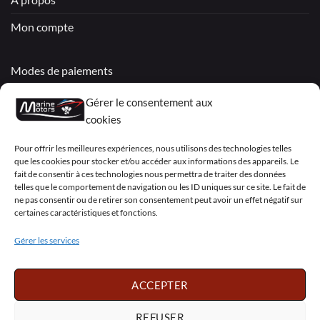
Mon compte
Modes de paiements
Livraisons & Retours
Gérer le consentement aux
cookies
Politique de confidentialité
Pour offrir les meilleures expériences, nous utilisons des technologies telles
Mentions légales
que les cookies pour stocker et/ou accéder aux informations des appareils. Le
fait de consentir à ces technologies nous permettra de traiter des données
Conditions générales de vente – Garantie
telles que le comportement de navigation ou les ID uniques sur ce site. Le fait de
ne pas consentir ou de retirer son consentement peut avoir un effet négatif sur
Déclaration de confidentialité (UE)
certaines caractéristiques et fonctions.
Gérer les services
Visa
PayPal
MasterCard
Sepa
Visa
2
ACCEPTER
Copyright 2026 ©
Marine Motors
REFUSER