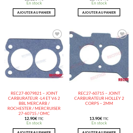
En stock
En stock
AJOUTER AU PANIER
AJOUTER AU PANIER
AJOUTER
AJOUTER
À LA
À LA
LISTE
LISTE
D’ENVIES
D’ENVIES
REC27-8079821 – JOINT
REC27-60715 – JOINT
CARBURATEUR -L4 ET V6 2
CARBURATEUR HOLLEY 2
BBL MERCARB /
CORPS – 2MM
ROCHESTER / MERCRUISER
27-60715 / OMC
12.90
€
13.90
€
TTC
TTC
En stock
En stock
AJOUTER AU PANIER
AJOUTER AU PANIER