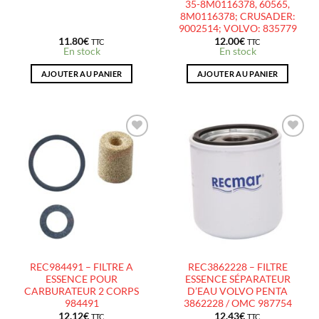
35-8M0116378, 60565,
8M0116378; CRUSADER:
9002514; VOLVO: 835779
11.80
€
12.00
€
TTC
TTC
En stock
En stock
AJOUTER AU PANIER
AJOUTER AU PANIER
AJOUTER
AJOUTER
À LA
À LA
LISTE
LISTE
D’ENVIES
D’ENVIES
REC984491 – FILTRE A
REC3862228 – FILTRE
ESSENCE POUR
ESSENCE SÉPARATEUR
CARBURATEUR 2 CORPS
D’EAU VOLVO PENTA
984491
3862228 / OMC 987754
12.12
€
12.43
€
TTC
TTC