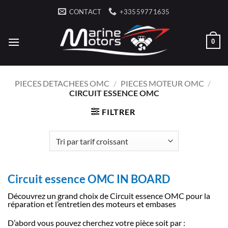
Passer
CONTACT
+33559771635
au
contenu
0
PIECES DETACHEES OMC
/
PIECES MOTEUR OMC
/
CIRCUIT ESSENCE OMC
FILTRER
Circuit essence OMC IN BOARD
Découvrez un grand choix de Circuit essence OMC pour la
réparation et l’entretien des moteurs et embases
D’abord vous pouvez cherchez votre pièce soit par :