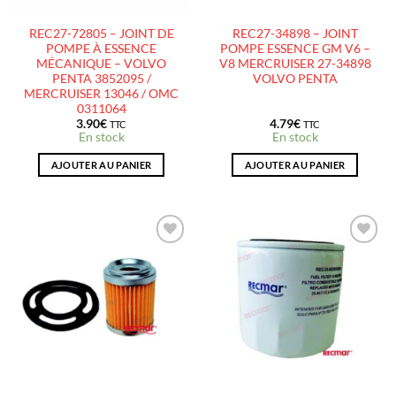
REC27-72805 – JOINT DE
REC27-34898 – JOINT
POMPE À ESSENCE
POMPE ESSENCE GM V6 –
MÉCANIQUE – VOLVO
V8 MERCRUISER 27-34898
PENTA 3852095 /
VOLVO PENTA
MERCRUISER 13046 / OMC
0311064
3.90
€
4.79
€
TTC
TTC
En stock
En stock
AJOUTER AU PANIER
AJOUTER AU PANIER
AJOUTER
AJOUTER
À LA
À LA
LISTE
LISTE
D’ENVIES
D’ENVIES