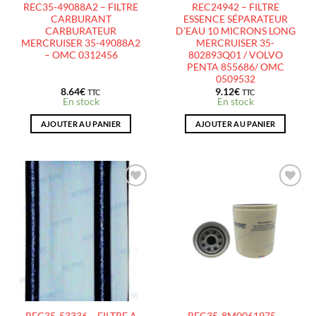
REC35-49088A2 – FILTRE
REC24942 – FILTRE
CARBURANT
ESSENCE SÉPARATEUR
CARBURATEUR
D’EAU 10 MICRONS LONG
MERCRUISER 35-49088A2
MERCRUISER 35-
– OMC 0312456
802893Q01 / VOLVO
PENTA 855686/ OMC
0509532
8.64
€
9.12
€
TTC
TTC
En stock
En stock
AJOUTER AU PANIER
AJOUTER AU PANIER
AJOUTER
AJOUTER
À LA
À LA
LISTE
LISTE
D’ENVIES
D’ENVIES
REC35-53336 – FILTRE A
REC35-8M0061975 –