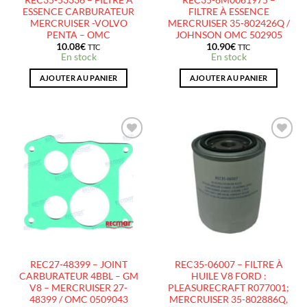
ESSENCE CARBURATEUR
FILTRE À ESSENCE
MERCRUISER -VOLVO
MERCRUISER 35-802426Q /
PENTA – OMC
JOHNSON OMC 502905
10.08
€
10.90
€
TTC
TTC
En stock
En stock
AJOUTER AU PANIER
AJOUTER AU PANIER
AJOUTER
AJOUTER
À LA
À LA
LISTE
LISTE
D’ENVIES
D’ENVIES
REC27-48399 – JOINT
REC35-06007 – FILTRE À
CARBURATEUR 4BBL – GM
HUILE V8 FORD :
V8 – MERCRUISER 27-
PLEASURECRAFT R077001;
48399 / OMC 0509043
MERCRUISER 35-802886Q,