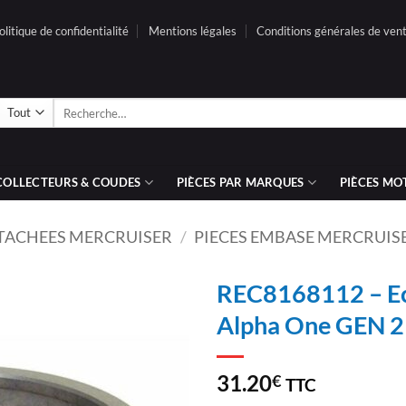
olitique de confidentialité
Mentions légales
Conditions générales de ven
Recherche
pour :
COLLECTEURS & COUDES
PIÈCES PAR MARQUES
PIÈCES MO
ETACHEES MERCRUISER
/
PIECES EMBASE MERCRUIS
REC8168112 – Ec
Alpha One GEN 2
AJOUTER
À LA
LISTE
31.20
€
TTC
D’ENVIES