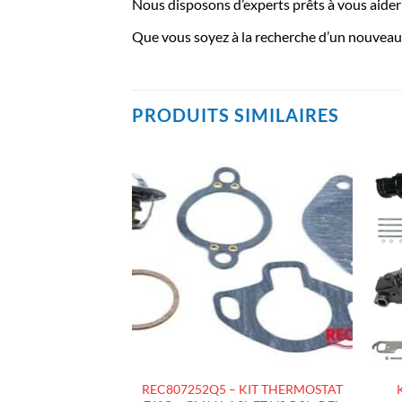
Nous disposons d’experts prêts à vous aider à
Que vous soyez à la recherche d’un nouveau 
PRODUITS SIMILAIRES
AJOUTER
AJOUTER
À LA
À LA
LISTE
LISTE
D’ENVIES
D’ENVIES
 KIT 2 REHAUSSES
REC807252Q5 – KIT THERMOSTAT