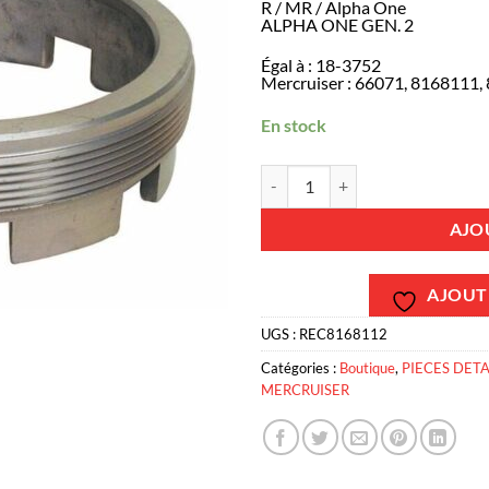
R / MR / Alpha One
ALPHA ONE GEN. 2
Égal à : 18-3752
Mercruiser : 66071, 8168111
En stock
quantité de REC8168112 - Ecrou
AJO
AJOUTE
UGS :
REC8168112
Catégories :
Boutique
,
PIECES DET
MERCRUISER