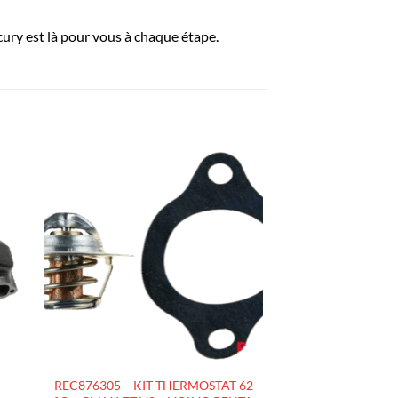
ury est là pour vous à chaque étape.
R
AJOUTER
À LA
LISTE
D’ENVIES
REC876305 – KIT THERMOSTAT 62