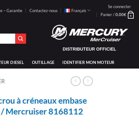
Se connecter
te – Garantie
Contactez-nous
Français
Panier /
0.00
€
0
DISTRIBUTEUR OFFICIEL
TEUR DIESEL
OUTILLAGE
IDENTIFIER MON MOTEUR
ER
rou à créneaux embase
 / Mercruiser 8168112