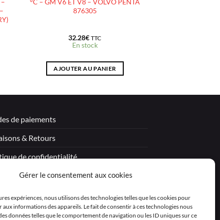
 –
°C – GM V6 ET V8 – VOLVO PENTA
 –
876305
RY)
32.28
€
TTC
En stock
AJOUTER AU PANIER
es de paiements
aisons & Retours
tique de confidentialité
Gérer le consentement aux cookies
tions légales
itions générales de vente – Garantie
eures expériences, nous utilisons des technologies telles que les cookies pour
 aux informations des appareils. Le fait de consentir à ces technologies nous
aration de confidentialité (UE)
 des données telles que le comportement de navigation ou les ID uniques sur ce