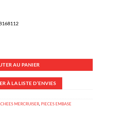
, 8168112
 à créneaux embase Alpha One GEN 2 / Mercruiser 8168112
UTER AU PANIER
R À LA LISTE D’ENVIES
ACHEES MERCRUISER
,
PIECES EMBASE