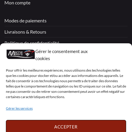
Mon compte
Modes de paiements
Livraisons & Retours
Politique de confidentialité
Gérer le consentement aux
Mentions légales
cookies
Conditions générales de vente – Garantie
Pour offrir les meilleures expériences, nous utilisons des technologies telles
que les cookies pour stocker et/ou accéder aux informations des appareils. Le
Déclaration de confidentialité (UE)
fait de consentir à ces technologies nous permettra de traiter des données
telles que le comportement de navigation ou les ID uniques sur ce site. Le fait de
ne pas consentir ou de retirer son consentement peut avoir un effet négatif sur
certaines caractéristiques et fonctions.
Visa
PayPal
MasterCard
Sepa
Visa
2
Gérer les services
Copyright 2026 ©
Marine Motors
ACCEPTER
Français
English
Deutsch
Dansk