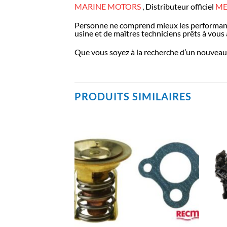
MARINE MOTORS
, Distributeur officiel
ME
Personne ne comprend mieux les performan
usine et de maîtres techniciens prêts à vous a
Que vous soyez à la recherche d’un nouveau 
PRODUITS SIMILAIRES
AJOUTER
AJOUTER
À LA
À LA
LISTE
LISTE
D’ENVIES
D’ENVIES