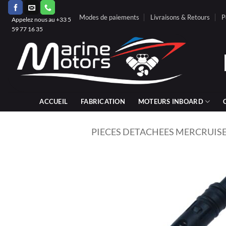
Passer
Modes de paiements
Livraisons & Retours
P
au
Appelez nous au +33 5
59 77 16 35
contenu
ACCUEIL
FABRICATION
MOTEURS INBOARD
PIECES DETACHEES MERCRUIS