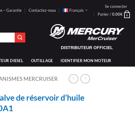
Se connecter
te – Garantie
Contactez-nous
Français
Panier /
0.00
€
0
DISTRIBUTEUR OFFICIEL
TEUR DIESEL
OUTILLAGE
IDENTIFIER MON MOTEUR
CANISMES MERCRUISER
ve de réservoir d’huile
20A1