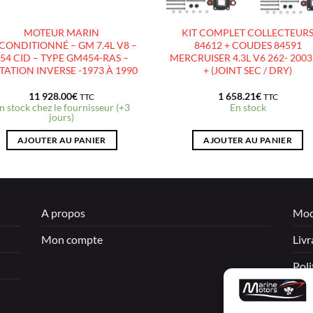
MOTEUR MARIN
KIT COMPLET COLLECTEUR
CONDITIONNÉ – GM 7.4L V8 –
84612 + COUDES 84591
54 CID – TYPE GM454-RAS –
MERCRUISER 4.3L V6 262- 2003
TATION INVERSE -1973 À 1990
+ (JOINT SEC / DRY)
11 928.00
€
1 658.21
€
TTC
TTC
n stock chez le fournisseur (+3
En stock
jours)
AJOUTER AU PANIER
AJOUTER AU PANIER
A propos
Mod
Mon compte
Livr
Poli
Men