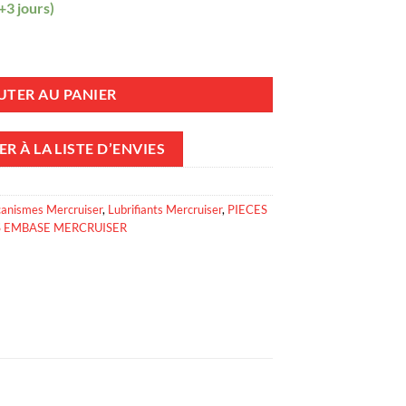
+3 jours)
e réservoir d'huile Mercruiser 18920A1
UTER AU PANIER
R À LA LISTE D’ENVIES
canismes Mercruiser
,
Lubrifiants Mercruiser
,
PIECES
S EMBASE MERCRUISER