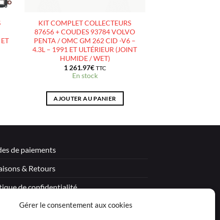
S
KIT COMPLET COLLECTEURS
87656 + COUDES 93784 VOLVO
 ET
PENTA / OMC GM 262 CID -V6 –
4.3L – 1991 ET ULTÉRIEUR (JOINT
HUMIDE / WET)
1 261.97
€
TTC
En stock
AJOUTER AU PANIER
es de paiements
aisons & Retours
tique de confidentialité
Gérer le consentement aux cookies
tions légales