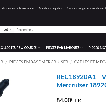
olitique de confidentialité
Mentions légales
Conditions générales de ven
Recherche
pour :
COLLECTEURS & COUDES
PIÈCES PAR MARQUES
PIÈCES MO
ER
/
PIECES EMBASE MERCRUISER
/
CÂBLES ET MÉ
REC18920A1 – Val
Mercruiser 189
AJOUTER
À LA
LISTE
84.00
€
TTC
D’ENVIES