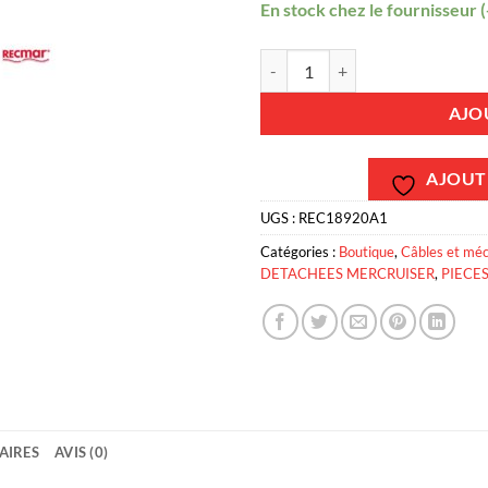
En stock chez le fournisseur (
quantité de REC18920A1 - Valve d
AJO
AJOUTE
UGS :
REC18920A1
Catégories :
Boutique
,
Câbles et mé
DETACHEES MERCRUISER
,
PIECE
AIRES
AVIS (0)