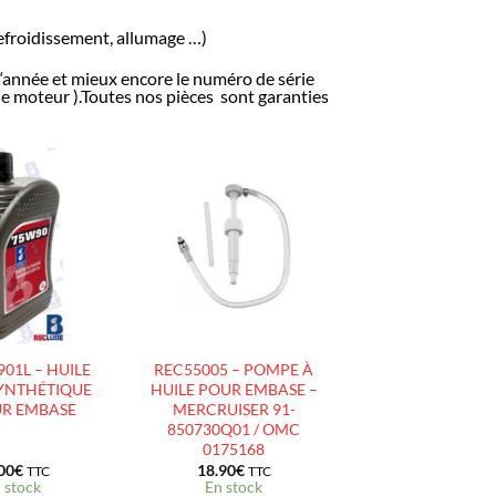
 refroidissement, allumage …)
l ‘année et mieux encore le numéro de série
 le moteur ).Toutes nos pièces sont garanties
AJOUTER
AJOUTER
À LA
À LA
LISTE
LISTE
D’ENVIES
D’ENVIES
01L – HUILE
REC55005 – POMPE À
YNTHÉTIQUE
HUILE POUR EMBASE –
UR EMBASE
MERCRUISER 91-
850730Q01 / OMC
0175168
00
€
18.90
€
TTC
TTC
 stock
En stock