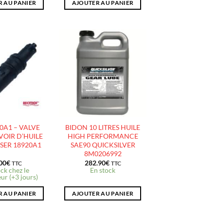
 AU PANIER
AJOUTER AU PANIER
AJOUTER
AJOUTER
À LA
À LA
LISTE
LISTE
D’ENVIES
D’ENVIES
0A1 – VALVE
BIDON 10 LITRES HUILE
VOIR D’HUILE
HIGH PERFORMANCE
SER 18920A1
SAE90 QUICKSILVER
8M0206992
00
€
282.90
€
TTC
TTC
ck chez le
En stock
ur (+3 jours)
 AU PANIER
AJOUTER AU PANIER