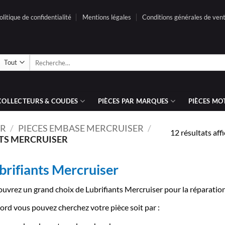
olitique de confidentialité
Mentions légales
Conditions générales de ven
Recherche
pour :
COLLECTEURS & COUDES
PIÈCES PAR MARQUES
PIÈCES MO
ER
/
PIECES EMBASE MERCRUISER
/
12 résultats aff
TS MERCRUISER
brifiants Mercruiser
uvrez un grand choix de Lubrifiants Mercruiser pour la réparation
ord vous pouvez cherchez votre pièce soit par :