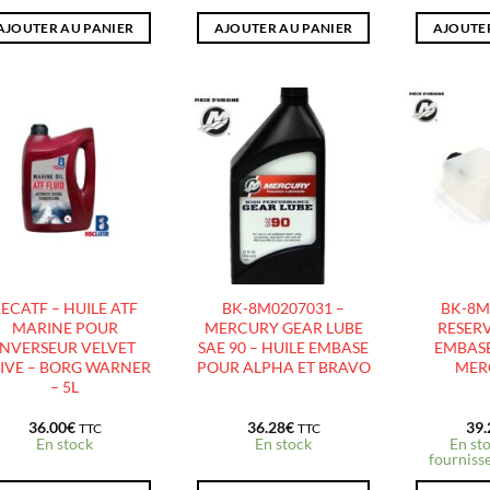
AJOUTER AU PANIER
AJOUTER AU PANIER
AJOUTER
AJOUTER
AJOUTER
À LA
À LA
LISTE
LISTE
D’ENVIES
D’ENVIES
ECATF – HUILE ATF
BK-8M0207031 –
BK-8M
MARINE POUR
MERCURY GEAR LUBE
RESERV
INVERSEUR VELVET
SAE 90 – HUILE EMBASE
EMBASE
IVE – BORG WARNER
POUR ALPHA ET BRAVO
MER
– 5L
36.00
€
36.28
€
39.
TTC
TTC
En stock
En stock
En sto
fournisse