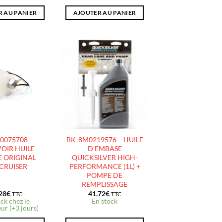
 AU PANIER
AJOUTER AU PANIER
AJOUTER
AJOUTER
À LA
À LA
LISTE
LISTE
D’ENVIES
D’ENVIES
0075708 –
BK-8M0219576 – HUILE
OIR HUILE
D’EMBASE
 ORIGINAL
QUICKSILVER HIGH-
CRUISER
PERFORMANCE (1L) +
POMPE DE
REMPLISSAGE
28
€
41.72
€
TTC
TTC
ck chez le
En stock
ur (+3 jours)