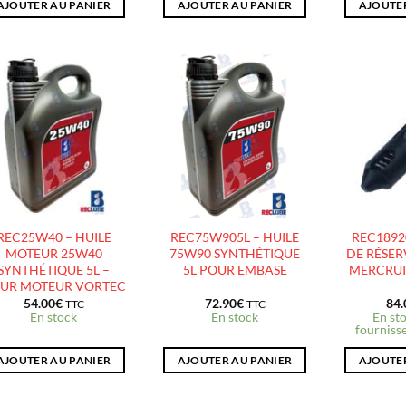
AJOUTER AU PANIER
AJOUTER AU PANIER
AJOUTER
AJOUTER
AJOUTER
À LA
À LA
LISTE
LISTE
D’ENVIES
D’ENVIES
REC25W40 – HUILE
REC75W905L – HUILE
REC1892
MOTEUR 25W40
75W90 SYNTHÉTIQUE
DE RÉSER
SYNTHÉTIQUE 5L –
5L POUR EMBASE
MERCRUI
UR MOTEUR VORTEC
54.00
€
72.90
€
84.
TTC
TTC
En stock
En stock
En sto
fournisse
AJOUTER AU PANIER
AJOUTER AU PANIER
AJOUTER