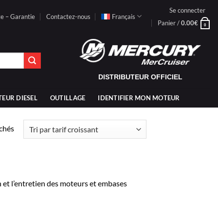
Se connecter
te – Garantie
Contactez-nous
Français
Panier /
0.00
€
0
DISTRIBUTEUR OFFICIEL
TEUR DIESEL
OUTILLAGE
IDENTIFIER MON MOTEUR
Trié
ichés
par
prix
croissant
 et l’entretien des moteurs et embases