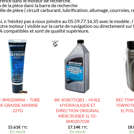
rence dans le moteur de recherche.
de la pièce dans la barre de recherche
lle de pièce ( circuit carburant, lubrification, allumage, courroies,
i, n ‘hésitez pas à nous joindre au 05.59.77.16.35 avec le modèle , 
otre moteur ( visible sur la carte de navigation ou directement sur
 compatibles et sont de qualité supérieure.
AJOUTER
AJOUTER
À LA
À LA
LISTE
LISTE
D’ENVIES
D’ENVIES
-8M0208806 – TUBE
BK-858075QB1 – HUILE
REC75W9
E GRAISSE MARINE
HYDRAULIQUE ET
75W90 S
227G
DIRECTION ORIGINAL
1L PO
MERCRUISER 1L 92-
8M0207038
15.61
€
17.14
€
18.
TTC
TTC
En stock
En stock
En