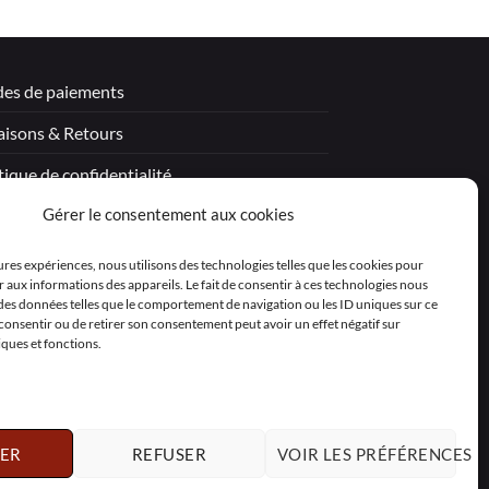
es de paiements
aisons & Retours
tique de confidentialité
Gérer le consentement aux cookies
tions légales
itions générales de vente – Garantie
eures expériences, nous utilisons des technologies telles que les cookies pour
 aux informations des appareils. Le fait de consentir à ces technologies nous
aration de confidentialité (UE)
 des données telles que le comportement de navigation ou les ID uniques sur ce
as consentir ou de retirer son consentement peut avoir un effet négatif sur
iques et fonctions.
ER
REFUSER
VOIR LES PRÉFÉRENCES
Polski
Nederlands
Svenska