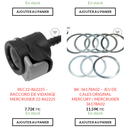
En stock
En stock
AJOUTER AU PANIER
AJOUTER AU PANIER
AJOUTER
AJOUTER
À LA
À LA
LISTE
LISTE
D’ENVIES
D’ENVIES
REC22-862225 –
BK-36178A02 – JEU DE
RACCORD DE VIDANGE
CALES ORIGINAL
MERCRUISER 22-862225
MERCURY / MERCRUISER
36178A02
7.72
€
11.59
€
TTC
TTC
En stock
En stock
AJOUTER AU PANIER
AJOUTER AU PANIER