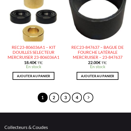
À LA
À LA
LISTE
LISTE
D’ENVIES
D’ENVIES
REC23-806036A1 – KIT
REC23-847637 – BAGUE DE
DOUILLES SELECTEUR
FOURCHE LATÉRALE
MERCRUISER 23-806036A1
MERCRUISER – 23-847637
18.40
€
22.00
€
TTC
TTC
En stock
En stock
AJOUTER AU PANIER
AJOUTER AU PANIER
1
2
3
4
Collecteurs & Coudes