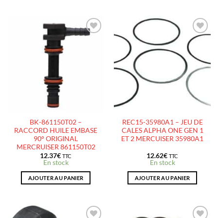
AJOUTER
AJOUTER
À LA
À LA
LISTE
LISTE
D’ENVIES
D’ENVIES
BK-861150T02 –
REC15-35980A1 – JEU DE
RACCORD HUILE EMBASE
CALES ALPHA ONE GEN 1
90° ORIGINAL
ET 2 MERCUISER 35980A1
MERCRUISER 861150T02
12.37
€
12.62
€
TTC
TTC
En stock
En stock
AJOUTER AU PANIER
AJOUTER AU PANIER