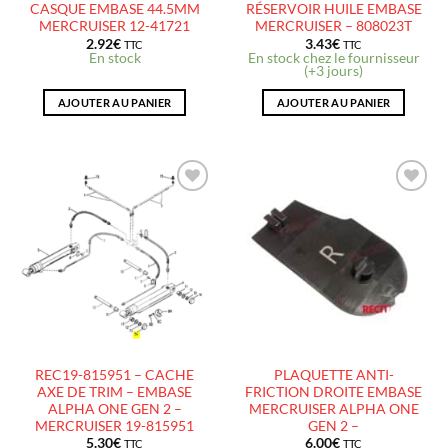
CASQUE EMBASE 44.5MM
RÉSERVOIR HUILE EMBASE
MERCRUISER 12-41721
MERCRUISER – 808023T
2.92
€
3.43
€
TTC
TTC
En stock
En stock chez le fournisseur
(+3 jours)
AJOUTER AU PANIER
AJOUTER AU PANIER
AJOUTER
AJOUTER
À LA
À LA
LISTE
LISTE
D’ENVIES
D’ENVIES
REC19-815951 – CACHE
PLAQUETTE ANTI-
AXE DE TRIM – EMBASE
FRICTION DROITE EMBASE
ALPHA ONE GEN 2 –
MERCRUISER ALPHA ONE
MERCRUISER 19-815951
GEN 2 –
5.30
€
6.00
€
TTC
TTC