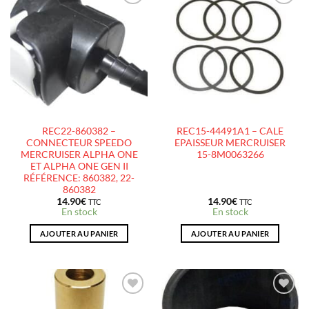
AJOUTER
AJOUTER
À LA
À LA
LISTE
LISTE
D’ENVIES
D’ENVIES
REC22-860382 –
REC15-44491A1 – CALE
CONNECTEUR SPEEDO
EPAISSEUR MERCRUISER
MERCRUISER ALPHA ONE
15-8M0063266
ET ALPHA ONE GEN II
RÉFÉRENCE: 860382, 22-
860382
14.90
€
14.90
€
TTC
TTC
En stock
En stock
AJOUTER AU PANIER
AJOUTER AU PANIER
AJOUTER
AJOUTER