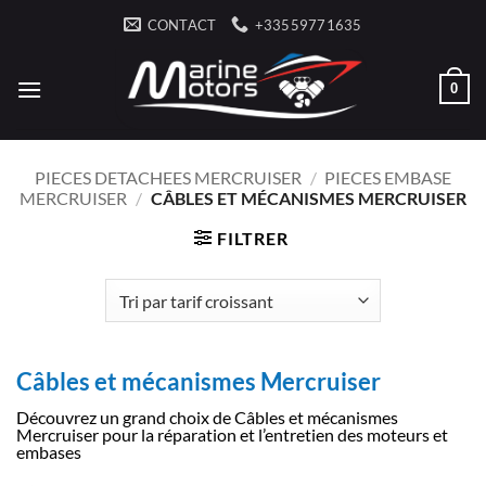
Passer
CONTACT
+33559771635
au
contenu
0
PIECES DETACHEES MERCRUISER
/
PIECES EMBASE
MERCRUISER
/
CÂBLES ET MÉCANISMES MERCRUISER
FILTRER
Câbles et mécanismes Mercruiser
Découvrez un grand choix de Câbles et mécanismes
Mercruiser pour la réparation et l’entretien des moteurs et
embases