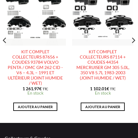
AJOUTER
AJOUTER
À LA
À LA
LISTE
LISTE
D’ENVIES
D’ENVIES
KIT COMPLET
KIT COMPLET
COLLECTEURS 87656 +
COLLECTEURS 87114 +
COUDES 93784 VOLVO
COUDES 44354
PENTA / OMC GM 262 CID -
MERCRUISER GM 305 5.0L,
V6 – 4.3L – 1991 ET
350 V8 5.7L 1983-2003
ULTÉRIEUR (JOINT HUMIDE
(JOINT HUMIDE / WET)
/ WET)
1 261.97
€
1 102.01
€
TTC
TTC
En stock
En stock
AJOUTER AU PANIER
AJOUTER AU PANIER