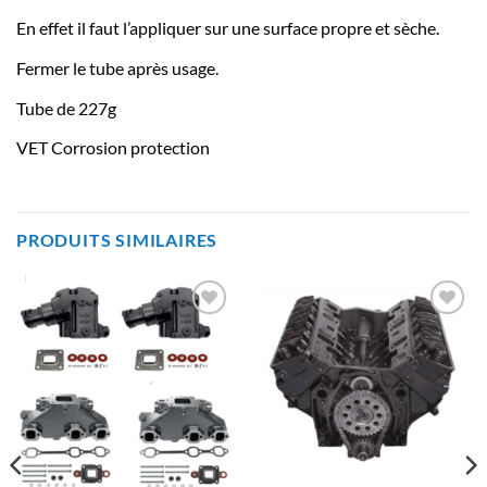
En effet il faut l’appliquer sur une surface propre et sèche.
Fermer le tube après usage.
Tube de 227g
VET Corrosion protection
PRODUITS SIMILAIRES
AJOUTER
AJOUTER
À LA
À LA
LISTE
LISTE
D’ENVIES
D’ENVIES