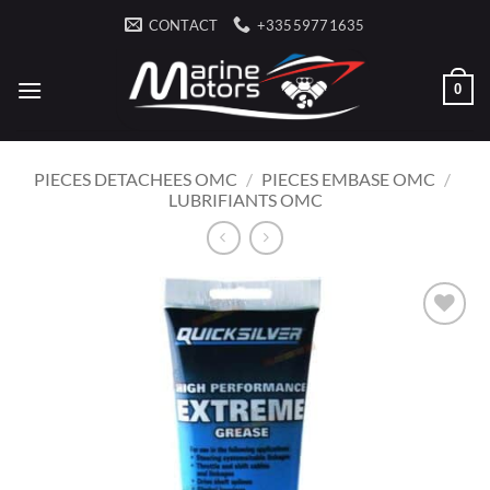
Passer
CONTACT
+33559771635
au
contenu
0
PIECES DETACHEES OMC
/
PIECES EMBASE OMC
/
LUBRIFIANTS OMC
AJOUTER
À LA
LISTE
D’ENVIES