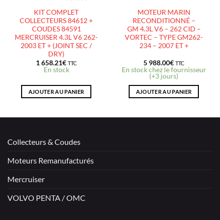
KIT COMPLET
MOTEUR MARIN
COLLECTEURS 84612 +
RECONDITIONNÉ –
COUDES 84591
GM 4.3L V6 – 262 CID –
MERCRUISER 4.3L V6 262-
VORTEC – TYPE GM262-
2003 ET + (JOINT SEC /
234 – 2007 ET +
DRY)
1 658.21
€
5 988.00
€
TTC
TTC
En stock
En stock chez le fournisseur
(+3 jours)
AJOUTER AU PANIER
AJOUTER AU PANIER
Collecteurs & Coudes
Moteurs Remanufacturés
Mercruiser
VOLVO PENTA / OMC