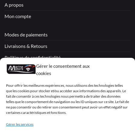
A propos
Mon compte
Modes de paiements
Livraisons & Retours
Politique de confidentialité
Gérer le consentement aux
Mentions légales
cookies
Conditions générales de vente – Garantie
Pour offrir les meilleures expériences, nous utilisons des technologies telles
que les cookies pour stocker et/ou accéder aux informations des appareils. Le
Déclaration de confidentialité (UE)
fait de consentir à ces technologies nous permettra de traiter des données
telles que le comportement de navigation ou les ID uniques sur ce site. Le fait de
ne pas consentir ou de retirer son consentement peut avoir un effet négatif sur
certaines caractéristiques et fonctions.
Visa
PayPal
MasterCard
Sepa
Visa
2
Gérer les services
Copyright 2026 ©
Marine Motors