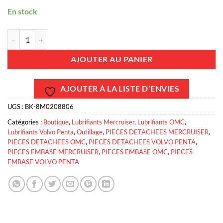
En stock
quantité de BK-8M0208806 - Tube de graisse marine 227g
AJOUTER AU PANIER
AJOUTER À LA LISTE D’ENVIES
UGS :
BK-8M0208806
Catégories :
Boutique
,
Lubrifiants Mercruiser
,
Lubrifiants OMC
,
Lubrifiants Volvo Penta
,
Outillage
,
PIECES DETACHEES MERCRUISER
,
PIECES DETACHEES OMC
,
PIECES DETACHEES VOLVO PENTA
,
PIECES EMBASE MERCRUISER
,
PIECES EMBASE OMC
,
PIECES
EMBASE VOLVO PENTA