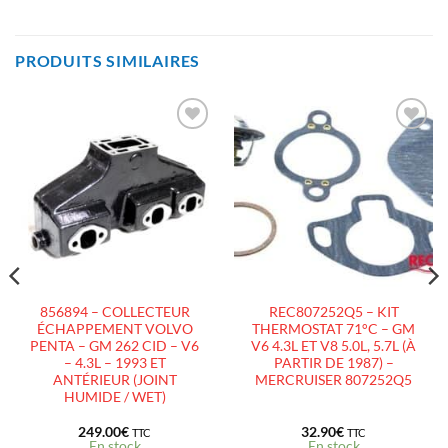
PRODUITS SIMILAIRES
AJOUTER
AJOUTER
À LA
À LA
LISTE
LISTE
D’ENVIES
D’ENVIES
856894 – COLLECTEUR
REC807252Q5 – KIT
ÉCHAPPEMENT VOLVO
THERMOSTAT 71°C – GM
PENTA – GM 262 CID – V6
V6 4.3L ET V8 5.0L, 5.7L (À
– 4.3L – 1993 ET
PARTIR DE 1987) –
ANTÉRIEUR (JOINT
MERCRUISER 807252Q5
HUMIDE / WET)
249.00
€
32.90
€
TTC
TTC
En stock
En stock