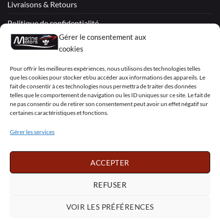
Livraisons & Retours
Politique de confidentialité
Gérer le consentement aux
Mentions légales
cookies
Conditions générales de vente – Garantie
Pour offrir les meilleures expériences, nous utilisons des technologies telles
que les cookies pour stocker et/ou accéder aux informations des appareils. Le
Déclaration de confidentialité (UE)
fait de consentir à ces technologies nous permettra de traiter des données
telles que le comportement de navigation ou les ID uniques sur ce site. Le fait de
ne pas consentir ou de retirer son consentement peut avoir un effet négatif sur
certaines caractéristiques et fonctions.
Visa
PayPal
MasterCard
Sepa
Visa
2
Gérer les services
Copyright 2026 ©
Marine Motors
ACCEPTER
Français
English
Deutsch
Dansk
Español
Italiano
Português
Polski
REFUSER
Nederlands
Svenska
VOIR LES PRÉFÉRENCES