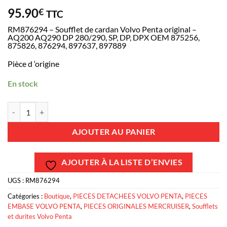
95.90
€
TTC
RM876294 – Soufflet de cardan Volvo Penta original –
AQ200 AQ290 DP 280/290, SP, DP, DPX OEM 875256,
875826, 876294, 897637, 897889
Pièce d ‘origine
En stock
quantité de RM876294 - Soufflet de cardan Volvo Penta original -
AJOUTER AU PANIER
AJOUTER À LA LISTE D’ENVIES
UGS :
RM876294
Catégories :
Boutique
,
PIECES DETACHEES VOLVO PENTA
,
PIECES
EMBASE VOLVO PENTA
,
PIECES ORIGINALES MERCRUISER
,
Soufflets
et durites Volvo Penta