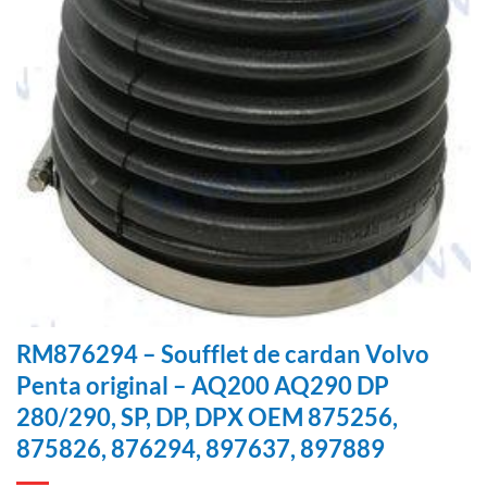
RM876294 – Soufflet de cardan Volvo
Penta original – AQ200 AQ290 DP
280/290, SP, DP, DPX OEM 875256,
875826, 876294, 897637, 897889