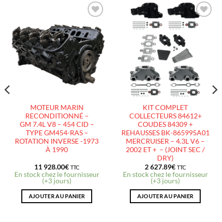
AJOUTER
AJOUTER
À LA
À LA
LISTE
LISTE
D’ENVIES
D’ENVIES
MOTEUR MARIN
KIT COMPLET
RECONDITIONNÉ –
COLLECTEURS 84612+
GM 7.4L V8 – 454 CID –
COUDES 84309 +
TYPE GM454-RAS –
REHAUSSES BK-865995A01
ROTATION INVERSE -1973
MERCRUISER – 4.3L V6 –
À 1990
2002 ET + – (JOINT SEC /
DRY)
11 928.00
€
2 627.89
€
TTC
TTC
En stock chez le fournisseur
En stock chez le fournisseur
(+3 jours)
(+3 jours)
AJOUTER AU PANIER
AJOUTER AU PANIER