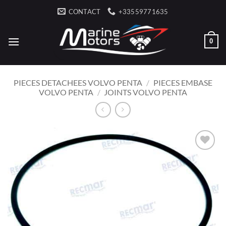
Passer
CONTACT
+33559771635
au
contenu
0
PIECES DETACHEES VOLVO PENTA
/
PIECES EMBASE
VOLVO PENTA
/
JOINTS VOLVO PENTA
AJOUTER
À LA
LISTE
D’ENVIES