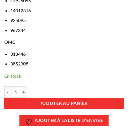
13925095
14012316
925095,
967344
OMC:
313446
3852308
En stock
quantité de REC967344 - Joint torique embase Volvo Penta 967344
AJOUTER AU PANIER
AJOUTER À LA LISTE D’ENVIES