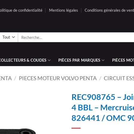
olitique de confidentialité
Mentions légales
Conditions générales de ven
Recherche
pour :
COLLECTEURS & COUDES
PIÈCES PAR MARQUES
PIÈCES MO
ENTA
/
PIECES MOTEUR VOLVO PENTA
/
CIRCUIT E
REC908765 – Join
4 BBL – Mercruis
AJOUTER
826441 / OMC 9
À LA
LISTE
D’ENVIES