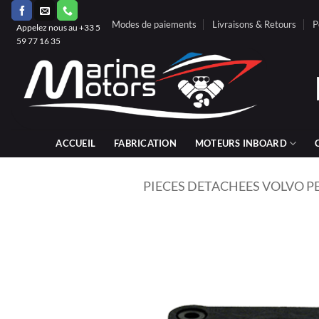
Passer
Modes de paiements
Livraisons & Retours
P
au
Appelez nous au +33 5
59 77 16 35
contenu
ACCUEIL
FABRICATION
MOTEURS INBOARD
PIECES DETACHEES VOLVO P