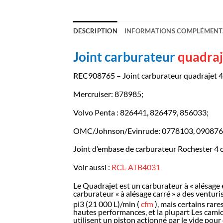
DESCRIPTION
INFORMATIONS COMPLÉMENT
Joint carburateur
quadraj
REC908765 – Joint carburateur quadrajet 
Mercruiser: 878985;
Volvo Penta : 826441, 826479, 856033;
OMC/Johnson/Evinrude: 0778103, 090876
Joint d’embase de carburateur Rochester 4 
Voir aussi :
RCL-ATB4031
Le Quadrajet est un carburateur à « alésage 
carburateur « à alésage carré » a des ventur
pi3 (21 000 L)/min (
cfm
), mais certains rar
hautes performances, et la plupart Les cam
utilisent un piston actionné par le vide pour