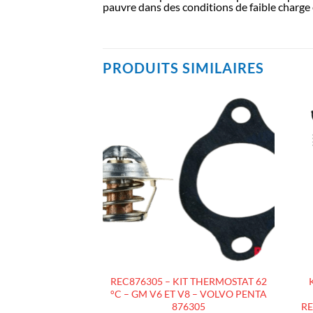
pauvre dans des conditions de faible charge 
PRODUITS SIMILAIRES
AJOUTER
AJOUTER
À LA
À LA
LISTE
LISTE
D’ENVIES
D’ENVIES
– THERMOSTAT
REC876305 – KIT THERMOSTAT 62
66°C – GM V6 ET
°C – GM V6 ET V8 – VOLVO PENTA
+) – VOLVO PENTA
876305
RE