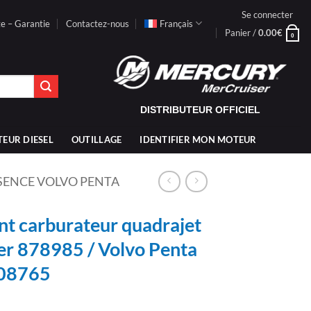
Se connecter
te – Garantie
Contactez-nous
Français
Panier /
0.00
€
0
DISTRIBUTEUR OFFICIEL
TEUR DIESEL
OUTILLAGE
IDENTIFIER MON MOTEUR
SSENCE VOLVO PENTA
t carburateur quadrajet
er 878985 / Volvo Penta
08765