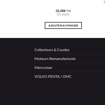
7597
0
€
32.28
€
TTC
TTC
stock
En stock
 AU PANIER
AJOUTER AU PANIER
Collecteurs & Coudes
Moteurs Remanufacturés
Mercruiser
VOLVO PENTA / OMC