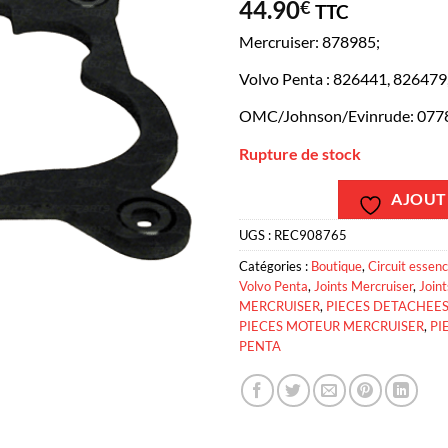
44.90
€
TTC
Mercruiser: 878985;
Volvo Penta : 826441, 826479
OMC/Johnson/Evinrude: 077
Rupture de stock
AJOUTE
UGS :
REC908765
Catégories :
Boutique
,
Circuit essen
Volvo Penta
,
Joints Mercruiser
,
Join
MERCRUISER
,
PIECES DETACHEE
PIECES MOTEUR MERCRUISER
,
PI
PENTA