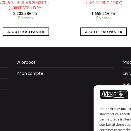
5.0L, 5.7L, 6.2L V8 2002 ET + –
+ (JOINT SEC / DRY)
(JOINT SEC / DRY)
2 203.58
€
1 658.21
€
TTC
TTC
En stock
En stock
AJOUTER AU PANIER
AJOUTER AU PANIER
A propos
Mod
Mon compte
Livr
Poli
Men
Cond
Pour offrir les meill
stocker et/ou accéder
Décl
permettra de traiter
site. Le fait de ne p
certaines caractérist