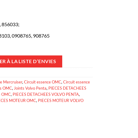
, 856033;
8103, 0908765, 908765
R À LA LISTE D’ENVIES
ce Mercruiser
,
Circuit essence OMC
,
Circuit essence
ts OMC
,
Joints Volvo Penta
,
PIECES DETACHEES
S OMC
,
PIECES DETACHEES VOLVO PENTA
,
ECES MOTEUR OMC
,
PIECES MOTEUR VOLVO