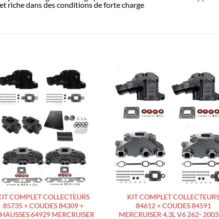
et riche dans des conditions de forte charge
AJOUTER
AJOUTE
À LA
À LA
LISTE
LISTE
D’ENVIES
D’ENVIES
KIT COMPLET COLLECTEURS
KIT COMPLET COLLECTEUR
85735 + COUDES 84309 +
84612 + COUDES 84591
HAUSSES 64929 MERCRUISER
MERCRUISER 4.3L V6 262- 2003