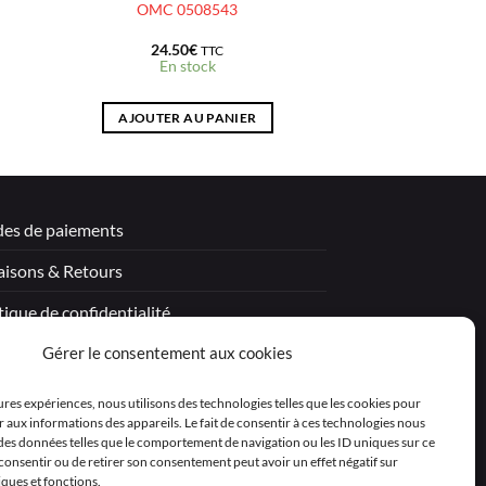
OMC 0508543
24.50
€
TTC
En stock
AJOUTER AU PANIER
es de paiements
aisons & Retours
tique de confidentialité
Gérer le consentement aux cookies
tions légales
itions générales de vente – Garantie
eures expériences, nous utilisons des technologies telles que les cookies pour
 aux informations des appareils. Le fait de consentir à ces technologies nous
aration de confidentialité (UE)
 des données telles que le comportement de navigation ou les ID uniques sur ce
as consentir ou de retirer son consentement peut avoir un effet négatif sur
iques et fonctions.