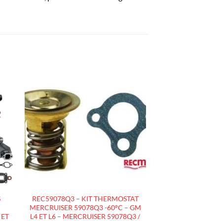
R
AJOUTER
À LA
LISTE
D’ENVIES
S
REC59078Q3 – KIT THERMOSTAT
MERCRUISER 59078Q3 -60°C – GM
 ET
L4 ET L6 – MERCRUISER 59078Q3 /