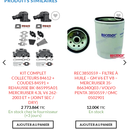
PRODUITS SIMILAIRES
AJOUTER
AJOUTER
À LA
À LA
LISTE
LISTE
D’ENVIES
D’ENVIES
KIT COMPLET
REC3850559 – FILTRE À
COLLECTEURS 84612 +
HUILE – GM V6 ET V8 –
COUDES 84591 +
MERCRUISER 35-
REHAUSSE BK-865995A01
866340Q03 / VOLVO
MERCRUISER 4.3L V6 262-
PENTA 3850559 / OMC
2003 ET + (JOINT SEC /
0502901
DRY)
2 773.86
€
12.00
€
TTC
TTC
En stock chez le fournisseur
En stock
(+3 jours)
AJOUTER AU PANIER
AJOUTER AU PANIER