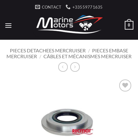
Passer
CONTACT
+33559771635
au
contenu
0
PIECES DETACHEES MERCRUISER
/
PIECES EMBASE
MERCRUISER
/
CÂBLES ET MÉCANISMES MERCRUISER
AJOUTER
À LA
LISTE
D’ENVIES