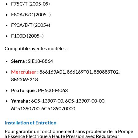
F75C/T (2005-09)
F80A/B/C (2005+)
F90A/B/T (2005+)
F100D (2005+)
Compatible avec les modèles :
Sierra :
SIE18-8864
Mercruiser
:
866169A01, 866169T01, 880889T02,
8M0065218
ProTorque :
PH500-M063
Yamaha :
6C5-13907-00, 6C5-13907-00-00,
6C51390700, 6C5139070000
Installation et Entretien
Pour garantir un fonctionnement sans problème de la Pompe
à Essence Électrique à Haute Pression avec Régulateur