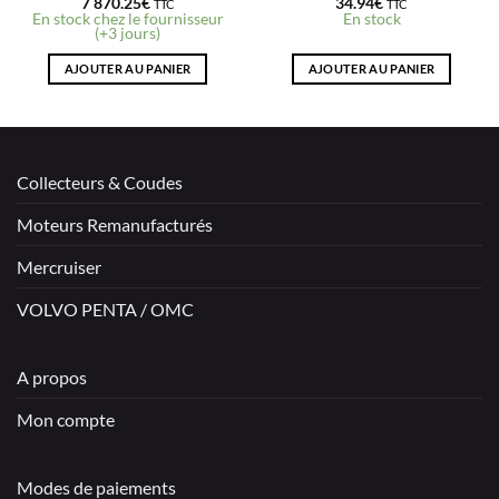
7 870.25
€
34.94
€
TTC
TTC
En stock chez le fournisseur
En stock
(+3 jours)
AJOUTER AU PANIER
AJOUTER AU PANIER
Collecteurs & Coudes
Moteurs Remanufacturés
Mercruiser
VOLVO PENTA / OMC
A propos
Mon compte
Modes de paiements