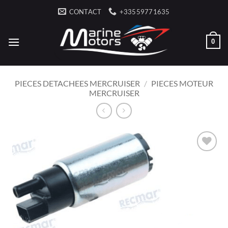
Passer
CONTACT
+33559771635
au
contenu
0
PIECES DETACHEES MERCRUISER
/
PIECES MOTEUR
MERCRUISER
AJOUTER
À LA
LISTE
D’ENVIES