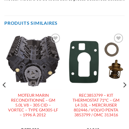
PRODUITS SIMILAIRES
AJOUTER
AJOUTER
À LA
À LA
LISTE
LISTE
D’ENVIES
D’ENVIES
MOTEUR MARIN
REC3853799 – KIT
RECONDITIONNÉ – GM
THERMOSTAT 71°C – GM
5.0L V8 – 305 CID –
L4 3.0L – MERCRUISER
VORTEC – TYPE GM305-LF
802446 / VOLVO PENTA
– 1996 À 2012
3853799 / OMC 313416