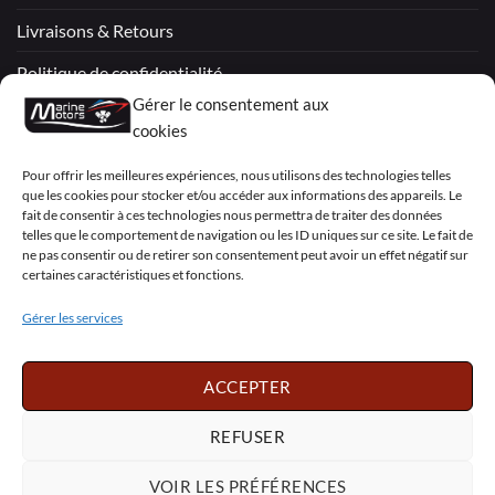
Livraisons & Retours
Politique de confidentialité
Gérer le consentement aux
Mentions légales
cookies
Conditions générales de vente – Garantie
Pour offrir les meilleures expériences, nous utilisons des technologies telles
que les cookies pour stocker et/ou accéder aux informations des appareils. Le
Déclaration de confidentialité (UE)
fait de consentir à ces technologies nous permettra de traiter des données
telles que le comportement de navigation ou les ID uniques sur ce site. Le fait de
ne pas consentir ou de retirer son consentement peut avoir un effet négatif sur
certaines caractéristiques et fonctions.
Visa
PayPal
MasterCard
Sepa
Visa
2
Gérer les services
Copyright 2026 ©
Marine Motors
ACCEPTER
Français
English
Deutsch
Dansk
Español
Italiano
Português
Polski
REFUSER
Nederlands
Svenska
VOIR LES PRÉFÉRENCES