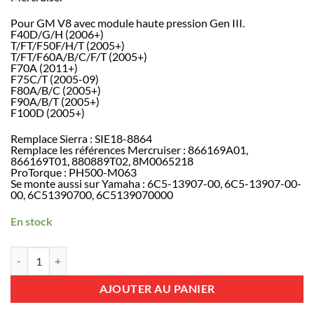
Pour GM V8 avec module haute pression Gen III.
F40D/G/H (2006+)
T/FT/F50F/H/T (2005+)
T/FT/F60A/B/C/F/T (2005+)
F70A (2011+)
F75C/T (2005-09)
F80A/B/C (2005+)
F90A/B/T (2005+)
F100D (2005+)
Remplace Sierra : SIE18-8864
Remplace les références Mercruiser : 866169A01,
866169T01, 880889T02, 8M0065218
ProTorque : PH500-M063
Se monte aussi sur Yamaha : 6C5-13907-00, 6C5-13907-00-
00, 6C51390700, 6C5139070000
En stock
quantité de REC866169T01 - Pompe à essence électrique haute pres
AJOUTER AU PANIER