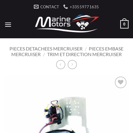
Passer
CONTACT
+33559771635
au
contenu
0
PIECES DETACHEES MERCRUISER
/
PIECES EMBASE
MERCRUISER
/
TRIM ET DIRECTION MERCRUISER
AJOUTER
À LA
LISTE
D’ENVIES