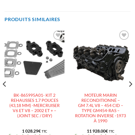
PRODUITS SIMILAIRES
AJOUTER
AJOUTER
À LA
À LA
LISTE
LISTE
D’ENVIES
D’ENVIES
BK-865995A01- KIT 2
MOTEUR MARIN
REHAUSSES 1.7 POUCES
RECONDITIONNÉ –
(43,18 MM) -MERCRUISER
GM 7.4L V8 – 454 CID –
V6 ET V8 – 2002 ET + –
TYPE GM454-RAS –
(JOINT SEC / DRY)
ROTATION INVERSE -1973
À 1990
1 028.29
€
11 928.00
€
TTC
TTC