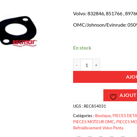
Volvo: 832846, 851766 , 8976
OMC/Johnson/Evinrude: 050
En stock
quantité de REC854031 - Prise d
AJO
AJOUTE
UGS :
REC854031
Catégories :
Boutique
,
PIECES DET
PIECES MOTEUR OMC
,
PIECES M
Refroidissement Volvo Penta