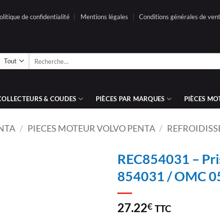
olitique de confidentialité
Mentions légales
Conditions générales de ven
Recherche
pour :
COLLECTEURS & COUDES
PIÈCES PAR MARQUES
PIÈCES MO
ENTA
/
PIECES MOTEUR VOLVO PENTA
/
REFROIDISS
REC854031 – Pris
854031 / OMC 0
AJOUTER
À LA
LISTE
27.22
€
TTC
D’ENVIES