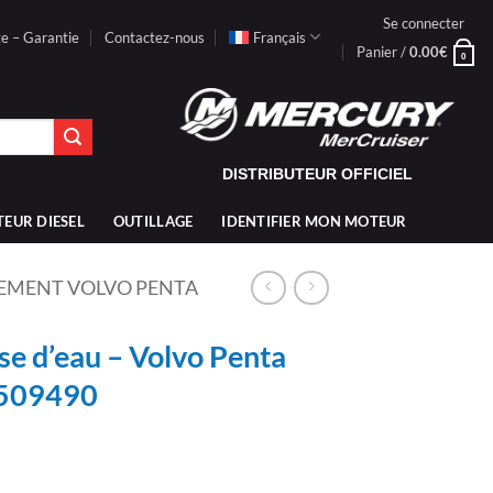
Se connecter
te – Garantie
Contactez-nous
Français
Panier /
0.00
€
0
DISTRIBUTEUR OFFICIEL
TEUR DIESEL
OUTILLAGE
IDENTIFIER MON MOTEUR
EMENT VOLVO PENTA
e d’eau – Volvo Penta
509490