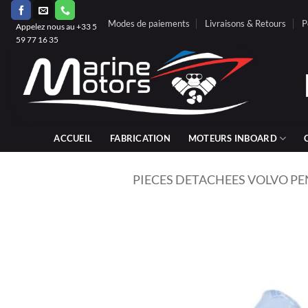
Passer
Modes de paiements
Livraisons & Retours
P
au
Appelez nous au +33 5
59 77 16 35
contenu
ACCUEIL
FABRICATION
MOTEURS INBOARD
PIECES DETACHEES VOLVO P