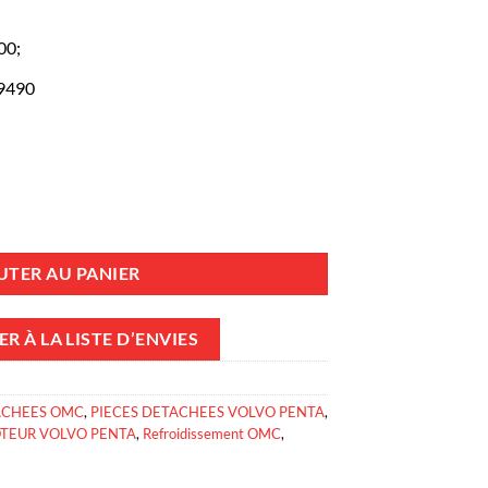
00;
9490
'eau - Volvo Penta 854031 / OMC 0509490
UTER AU PANIER
R À LA LISTE D’ENVIES
ACHEES OMC
,
PIECES DETACHEES VOLVO PENTA
,
OTEUR VOLVO PENTA
,
Refroidissement OMC
,