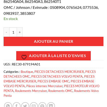
862540A04, 862540A3, 862540T1
OMC / Johnson / Evinrude : 0508904, 0765624, 0775536,
0983937, 3853807
En stock
quantité de REC30-879194A01 - Roulement platine Mercruiser 30-
AJOUTER AU PANIER
AJOUTER À LA LISTE D’ENVIES
UGS :
REC30-879194A01
Catégories :
Boutique
,
PIECES DETACHEES MERCRUISER
,
PIECES
DETACHEES OMC
,
PIECES DETACHEES VOLVO PENTA
,
PIECES
EMBASE MERCRUISER
,
PIECES EMBASE OMC
,
PIECES EMBASE
VOLVO PENTA
,
Pièces internes Mercruiser
,
PIECES MOTEUR VOLVO
PENTA
,
Roulements Mercruiser
,
Roulements OMC
,
Roulements Volvo
Penta