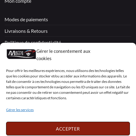
Mon compte
Modes de paiements
Livraisons & Retours
Politique de confidentialité
Gérer le consentement aux
Mentions légales
cookies
Conditions générales de vente – Garantie
Pour offrir les meilleures expériences, nous utilisons des technologies telles
que les cookies pour stocker et/ou accéder aux informations des appareils. Le
Déclaration de confidentialité (UE)
fait de consentir à ces technologies nous permettra de traiter des données
telles que le comportement de navigation ou les ID uniques sur ce site. Le fait de
ne pas consentir ou de retirer son consentement peut avoir un effet négatif sur
certaines caractéristiques et fonctions.
Visa
PayPal
MasterCard
Sepa
Visa
2
Gérer les services
Copyright 2026 ©
Marine Motors
ACCEPTER
Français
English
Deutsch
Dansk