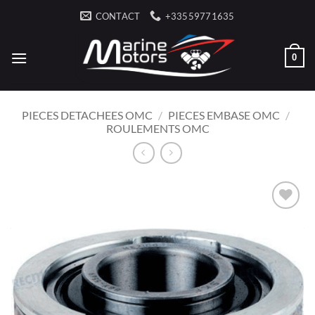
Passer
CONTACT
+33559771635
au
contenu
0
PIECES DETACHEES OMC
/
PIECES EMBASE OMC
/
ROULEMENTS OMC
AJOUTER
À LA
LISTE
D’ENVIES