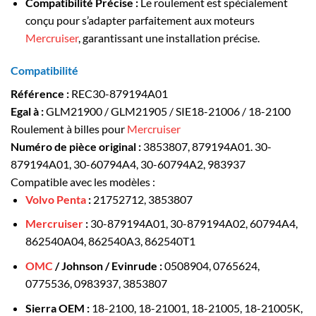
Compatibilité Précise
:
Le roulement est spécialement
conçu pour s’adapter parfaitement aux moteurs
Mercruiser
, garantissant une installation précise.
Compatibilité
Référence :
REC30-879194A01
Egal à :
GLM21900 / GLM21905 / SIE18-21006 / 18-2100
Roulement à billes pour
Mercruiser
Numéro de pièce original :
3853807, 879194A01. 30-
879194A01, 30-60794A4, 30-60794A2, 983937
Compatible avec les modèles :
Volvo Penta
:
21752712, 3853807
Mercruiser
:
30-879194A01, 30-879194A02, 60794A4,
862540A04, 862540A3, 862540T1
OMC
/ Johnson / Evinrude :
0508904, 0765624,
0775536, 0983937, 3853807
Sierra OEM :
18-2100, 18-21001, 18-21005, 18-21005K,