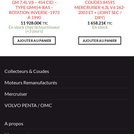
GM 7.4L V8 – 454 CID –
COUDES 84591
TYPE GM454-RAS –
MERCRUISER 4.3L V6 262-
ROTATION INVERSE -1973
2003 ET + (JOINT SEC /
À 1990
DRY)
11 928.00
€
1 658.21
€
TTC
TTC
En stock chez le fournisseur
En stock
(+3 jours)
AJOUTER AU PANIER
AJOUTER AU PANIER
Collecteurs & Coudes
Moteurs Remanufacturés
Mercruiser
VOLVO PENTA / OMC
A propos