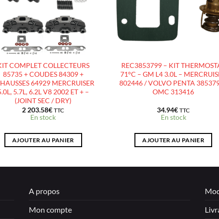
KIT COMPLET COLLECTEURS
REC3853799 – KIT THERMOST
85735 + COUDES 84309 +
71°C – GM L4 3.0L – MERCRUI
HAUSSES 64929 MERCRUISER
802446 / VOLVO PENTA 385379
5.0L, 5.7L, 6.2L V8 2002 ET + –
OMC 313416
(JOINT SEC / DRY)
2 203.58
€
34.94
€
TTC
TTC
En stock
En stock
AJOUTER AU PANIER
AJOUTER AU PANIER
A propos
Mod
Mon compte
Livr