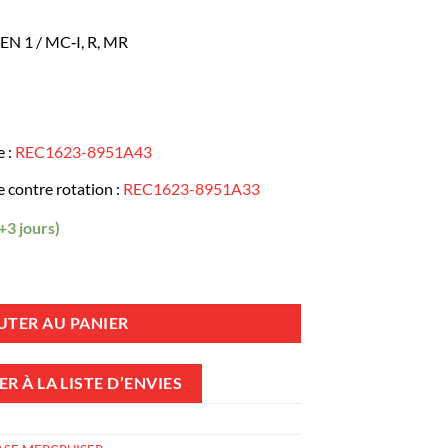
N 1 / MC‑I, R, MR
e :
REC1623-8951A43
 contre rotation :
REC1623-8951A33
+3 jours)
aut d'embase ALPHA ONE GEN 1 / Pour MC‑I, R, MR - Ratio 1.81 (17/19
UTER AU PANIER
R À LA LISTE D’ENVIES