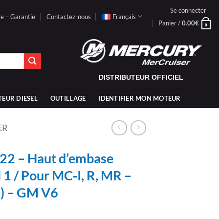
Se connecter
te – Garantie
Contactez-nous
Français
Panier /
0.00
€
0
DISTRIBUTEUR OFFICIEL
TEUR DIESEL
OUTILLAGE
IDENTIFIER MON MOTEUR
ER
2 – Haut d’embase
 / Pour MC‑I, R, MR –
9) – GM V6