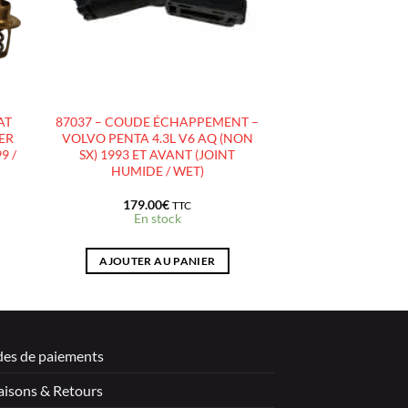
AT
87037 – COUDE ÉCHAPPEMENT –
SER
VOLVO PENTA 4.3L V6 AQ (NON
9 /
SX) 1993 ET AVANT (JOINT
HUMIDE / WET)
179.00
€
TTC
En stock
AJOUTER AU PANIER
es de paiements
aisons & Retours