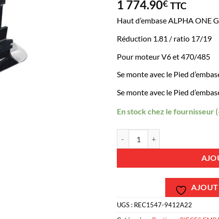
1 774.90
€
TTC
Haut d’embase ALPHA ONE GE
Réduction 1.81 / ratio 17/19
Pour moteur V6 et 470/485
Se monte avec le Pied d’embas
Se monte avec le Pied d’embase
En stock chez le fournisseur (
quantité de REC1547-9412A22 - H
AJO
AJOUTE
UGS :
REC1547-9412A22