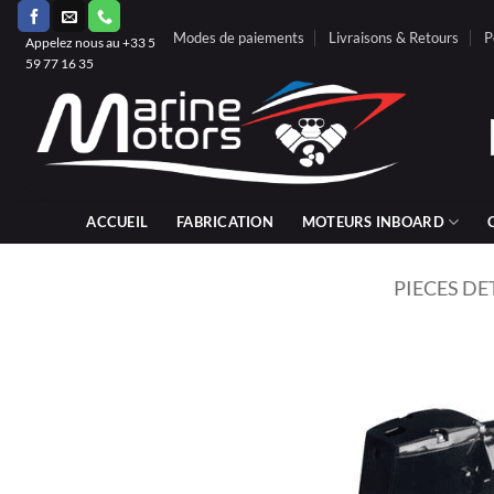
Passer
Modes de paiements
Livraisons & Retours
P
au
Appelez nous au +33 5
59 77 16 35
contenu
ACCUEIL
FABRICATION
MOTEURS INBOARD
PIECES D