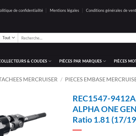
olitique de confidentialité
Mentions légales
Conditions générales de ven
Recherche
pour :
COLLECTEURS & COUDES
PIÈCES PAR MARQUES
PIÈCES MO
ETACHEES MERCRUISER
/
PIECES EMBASE MERCRUIS
REC1547-9412A2
ALPHA ONE GEN 1
AJOUTER
Ratio 1.81 (17/1
À LA
LISTE
D’ENVIES