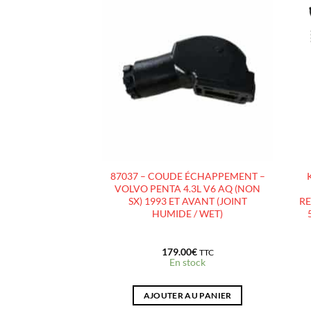
AJOUTER
AJOUTER
À LA
À LA
LISTE
LISTE
D’ENVIES
D’ENVIES
R MARIN
87037 – COUDE ÉCHAPPEMENT –
 – GM 4.3L V6 –
VOLVO PENTA 4.3L V6 AQ (NON
EC – TYPE GM262-
SX) 1993 ET AVANT (JOINT
RE
2007 ET +
HUMIDE / WET)
.00
€
179.00
€
TTC
TTC
e fournisseur (+3
En stock
urs)
 AU PANIER
AJOUTER AU PANIER