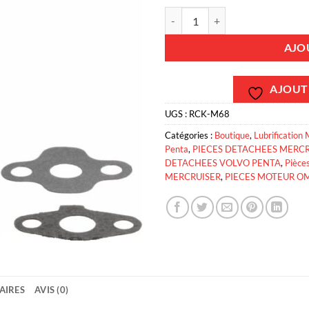
quantité de RCK-M68 - Pompe a h
AJO
AJOUTE
UGS :
RCK-M68
Catégories :
Boutique
,
Lubrification 
Penta
,
PIECES DETACHEES MERCR
DETACHEES VOLVO PENTA
,
Pièce
MERCRUISER
,
PIECES MOTEUR O
AIRES
AVIS (0)