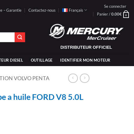
Se connecter
te – Garantie
Contactez-nous
Français
Panier /
0.00
€
0
DISTRIBUTEUR OFFICIEL
TEUR DIESEL
OUTILLAGE
IDENTIFIER MON MOTEUR
TION VOLVO PENTA
 a huile FORD V8 5.0L