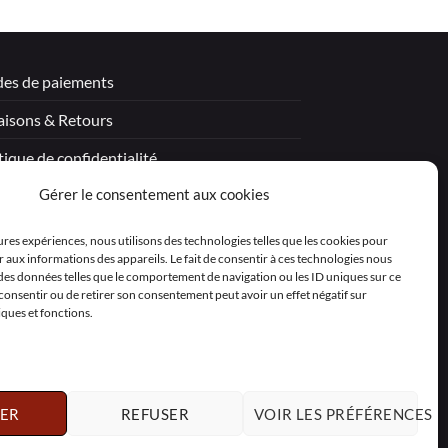
es de paiements
aisons & Retours
tique de confidentialité
Gérer le consentement aux cookies
tions légales
itions générales de vente – Garantie
eures expériences, nous utilisons des technologies telles que les cookies pour
 aux informations des appareils. Le fait de consentir à ces technologies nous
aration de confidentialité (UE)
 des données telles que le comportement de navigation ou les ID uniques sur ce
as consentir ou de retirer son consentement peut avoir un effet négatif sur
iques et fonctions.
ER
REFUSER
VOIR LES PRÉFÉRENCES
Polski
Nederlands
Svenska