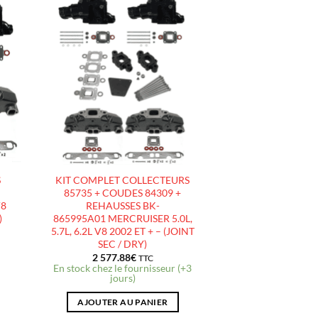
R
AJOUTER
À LA
LISTE
D’ENVIES
S
KIT COMPLET COLLECTEURS
85735 + COUDES 84309 +
V8
REHAUSSES BK-
)
865995A01 MERCRUISER 5.0L,
5.7L, 6.2L V8 2002 ET + – (JOINT
SEC / DRY)
2 577.88
€
TTC
En stock chez le fournisseur (+3
jours)
AJOUTER AU PANIER