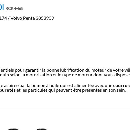
0l
RCK-M68
6174 / Volvo Penta 3853909
ntiels pour garantir la bonne lubrification du moteur de votre véhic
requin selon la motorisation et le type de moteur dont vous dispose
re aspirée par la pompe à huile qui est alimentée avec une
courroi
mpuretés
et les particules qui peuvent être présentes en son sein.