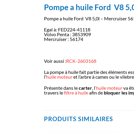
Pompe a huile Ford V8 5,
Pompe a huile Ford V8 5,0l – Mercruiser 5
Egal à: FED224-41118
Volvo Penta : 3853909
Mercruiser : 56174
Voir aussi :
RCK-2603168
La pompe à huile fait partie des éléments esse
l’
huile moteur
et l’arbre à cames ou le vileb
Présente dans le
carter
, l
‘huile moteur
va êt
travers le
filtre à huile
afin de
bloquer les i
PRODUITS SIMILAIRES