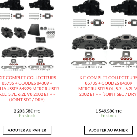
AJOUTER
AJOUTE
À LA
À LA
LISTE
LISTE
D’ENVIES
D’ENVIES
KIT COMPLET COLLECTEURS
KIT COMPLET COLLECTEUR
85735 + COUDES 84309 +
85735 + COUDES 84309
HAUSSES 64929 MERCRUISER
MERCRUISER 5.0L, 5.7L, 6.2L 
5.0L, 5.7L, 6.2L V8 2002 ET + –
2002 ET + – (JOINT SEC / DRY
(JOINT SEC / DRY)
2 203.58
€
1 549.58
€
TTC
TTC
En stock
En stock
AJOUTER AU PANIER
AJOUTER AU PANIER