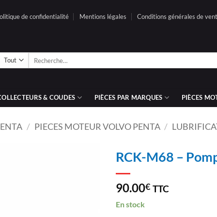
olitique de confidentialité
Mentions légales
Conditions générales de ven
Recherche
pour :
COLLECTEURS & COUDES
PIÈCES PAR MARQUES
PIÈCES MO
PENTA
/
PIECES MOTEUR VOLVO PENTA
/
LUBRIFICA
RCK-M68 – Pompe
AJOUTER
90.00
€
TTC
À LA
LISTE
En stock
D’ENVIES