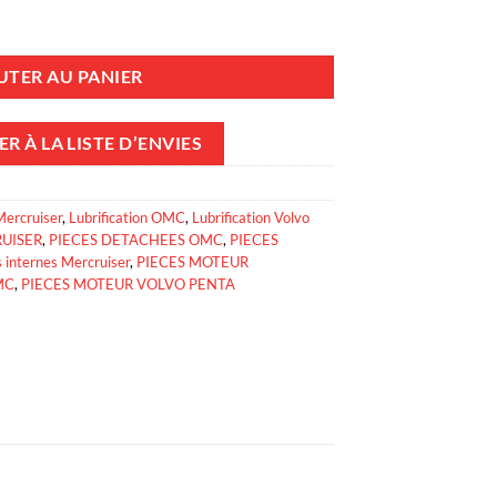
uile FORD V8 5.0L
UTER AU PANIER
R À LA LISTE D’ENVIES
Mercruiser
,
Lubrification OMC
,
Lubrification Volvo
UISER
,
PIECES DETACHEES OMC
,
PIECES
s internes Mercruiser
,
PIECES MOTEUR
MC
,
PIECES MOTEUR VOLVO PENTA