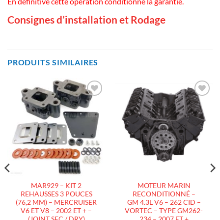
En définitive cette opération conditionne la garantie.
Consignes d’installation et Rodage
PRODUITS SIMILAIRES
AJOUTER
AJOUTER
À LA
À LA
LISTE
LISTE
D’ENVIES
D’ENVIES
MAR929 – KIT 2
MOTEUR MARIN
REHAUSSES 3 POUCES
RECONDITIONNÉ –
(76,2 MM) – MERCRUISER
GM 4.3L V6 – 262 CID –
V6 ET V8 – 2002 ET + –
VORTEC – TYPE GM262-
(JOINT SEC / DRY)
234 – 2007 ET +