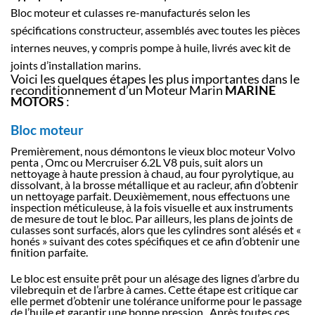
Bloc moteur et culasses re-manufacturés selon les
spécifications constructeur, assemblés avec toutes les pièces
internes neuves, y compris pompe à huile, livrés avec kit de
joints d’installation marins.
Voici les quelques étapes les plus importantes dans le
reconditionnement d’un Moteur Marin
MARINE
MOTORS
:
Bloc moteur
Premièrement, nous démontons le vieux bloc moteur Volvo
penta , Omc ou Mercruiser 6.2L V8 puis, suit alors un
nettoyage à haute pression à chaud, au four pyrolytique, au
dissolvant, à la brosse métallique et au racleur, afin d’obtenir
un nettoyage parfait. Deuxièmement, nous effectuons une
inspection méticuleuse, à la fois visuelle et aux instruments
de mesure de tout le bloc. Par ailleurs, les plans de joints de
culasses sont surfacés, alors que les cylindres sont alésés et «
honés » suivant des cotes spécifiques et ce afin d’obtenir une
finition parfaite.
Le bloc est ensuite prêt pour un alésage des lignes d’arbre du
vilebrequin et de l’arbre à cames. Cette étape est critique car
elle permet d’obtenir une tolérance uniforme pour le passage
de l’huile et garantir une bonne pression . Après toutes ces