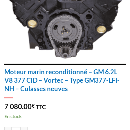
Moteur marin reconditionné – GM 6.2L
V8 377 CID – Vortec – Type GM377-LFI-
NH – Culasses neuves
7 080.00
€
TTC
En stock
quantité de Moteur marin reconditionné - GM 6.2L V8 377 CID - Vort