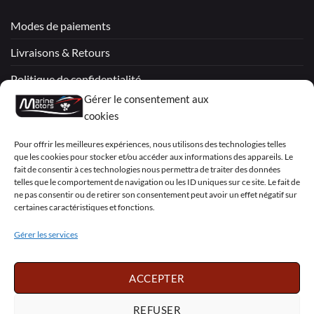
Modes de paiements
Livraisons & Retours
Politique de confidentialité
Gérer le consentement aux
Mentions légales
cookies
Conditions générales de vente – Garantie
Pour offrir les meilleures expériences, nous utilisons des technologies telles
que les cookies pour stocker et/ou accéder aux informations des appareils. Le
Déclaration de confidentialité (UE)
fait de consentir à ces technologies nous permettra de traiter des données
telles que le comportement de navigation ou les ID uniques sur ce site. Le fait de
ne pas consentir ou de retirer son consentement peut avoir un effet négatif sur
certaines caractéristiques et fonctions.
Visa
PayPal
MasterCard
Sepa
Visa
2
Gérer les services
Copyright 2026 ©
Marine Motors
ACCEPTER
Français
English
Deutsch
Dansk
Español
Italiano
Português
Polski
REFUSER