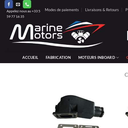
Passer
Modes de paiements
Livraisons & Retours
P
au
Appelez nous au +33 5
59 77 16 35
contenu
ACCUEIL
FABRICATION
MOTEURS INBOARD
C