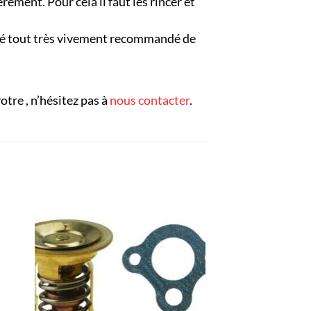
èrement. Pour cela il faut les rincer et
lgré tout très vivement recommandé de
otre , n’hésitez pas à
nous contacter
.
R
AJOUTER
À LA
LISTE
D’ENVIES