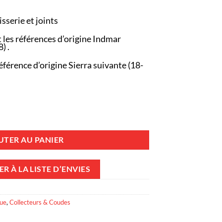
isserie et joints
 les références d’origine Indmar
8)
.
éférence d’origine Sierra suivante (18-
rs 91-81 + Coudes 90082 FORD - 302 et 351CID – 5.0L et 5.8L V8 - (Joint
UTER AU PANIER
R À LA LISTE D’ENVIES
que
,
Collecteurs & Coudes