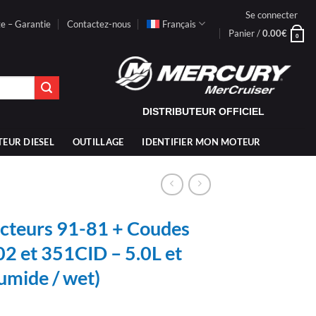
Se connecter
te – Garantie
Contactez-nous
Français
Panier /
0.00
€
0
DISTRIBUTEUR OFFICIEL
TEUR DIESEL
OUTILLAGE
IDENTIFIER MON MOTEUR
ecteurs 91-81 + Coudes
 et 351CID – 5.0L et
humide / wet)