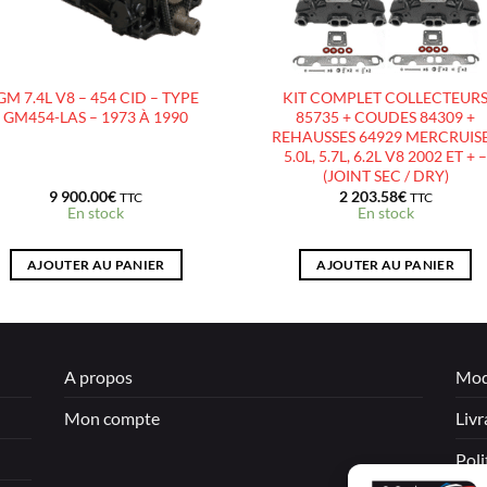
GM 7.4L V8 – 454 CID – TYPE
KIT COMPLET COLLECTEUR
GM454-LAS – 1973 À 1990
85735 + COUDES 84309 +
REHAUSSES 64929 MERCRUIS
5.0L, 5.7L, 6.2L V8 2002 ET + 
(JOINT SEC / DRY)
9 900.00
€
2 203.58
€
TTC
TTC
En stock
En stock
AJOUTER AU PANIER
AJOUTER AU PANIER
A propos
Mod
Mon compte
Livr
Poli