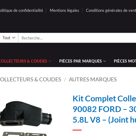
olitique de confidentialité
Mentions légales
Conditions générales de ven
Recherche
pour :
COLLECTEURS & COUDES
PIÈCES PAR MARQUES
PIÈCES MO
OLLECTEURS & COUDES
/
AUTRES MARQUES
Kit Complet Coll
90082 FORD – 302
AJOUTER
5.8L V8 – (Joint 
À LA
LISTE
D’ENVIES