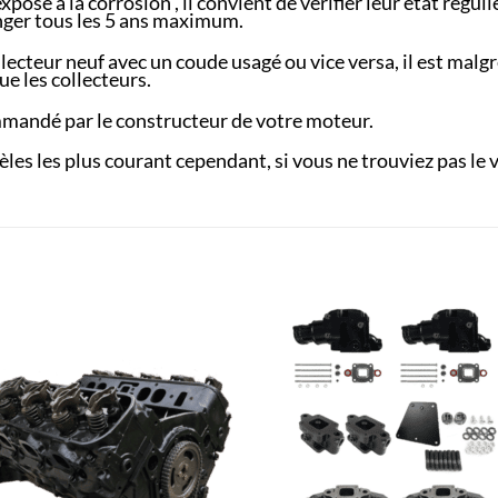
posé à la corrosion , il convient de vérifier leur état réguli
nger tous les 5 ans maximum.
llecteur neuf avec un coude usagé ou vice versa, il est ma
e les collecteurs.
mmandé par le constructeur de votre moteur.
es les plus courant cependant, si vous ne trouviez pas le v
AJOUTER
AJOUTE
À LA
À LA
LISTE
LISTE
D’ENVIES
D’ENVIES