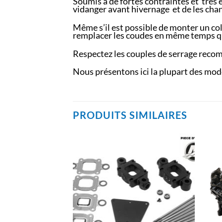
Soumis à de fortes contraintes et très ex
vidanger avant hivernage et de les cha
Même s’il est possible de monter un co
remplacer les coudes en même temps qu
Respectez les couples de serrage reco
Nous présentons ici la plupart des modèl
PRODUITS SIMILAIRES
AJOUTER
AJOUTER
À LA
À LA
LISTE
LISTE
D’ENVIES
D’ENVIES