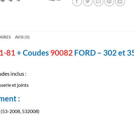
AIRES
AVIS (0)
1-81
+ Coudes
90082
FORD – 302 et 35
des inclus :
serie et joints
ment :
r (53-2008, 532008)