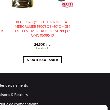
S
REC59078Q3 – KIT THERMOSTAT
MERCRUISER 59078Q3 -60°C – GM
ER
L4 ET L6 – MERCRUISER 59078Q3 /
–
OMC 0508543
24.50
€
TTC
En stock
AJOUTER AU PANIER
es de paiements
aisons & Retours
tique de confidentialité