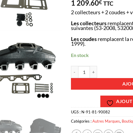
1 209.60
€
TTC
2 collecteurs + 2 coudes + v
Les collecteurs
remplacent
suivantes (53-2008, 53200
Les coudes
remplacent la r
1999).
En stock
quantité de Kit Complet Collecteu
AJO
AJOUTE
UGS :
N-91-81-90082
Catégories :
Autres Marques
,
Bouti