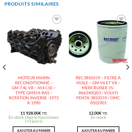
PRODUITS SIMILAIRES
AJOUTER
AJOUTER
À LA
À LA
LISTE
LISTE
D’ENVIES
D’ENVIES
MOTEUR MARIN
REC3850559 – FILTRE À
RECONDITIONNÉ –
HUILE – GM V6 ET V8 –
GM 7.4L V8 – 454 CID –
MERCRUISER 35-
TYPE GM454-RAS –
866340Q03 / VOLVO
ROTATION INVERSE -1973
PENTA 3850559 / OMC
À 1990
0502901
11 928.00
€
12.00
€
TTC
TTC
En stock chez le fournisseur
En stock
(+3 jours)
AJOUTER AU PANIER
AJOUTER AU PANIER