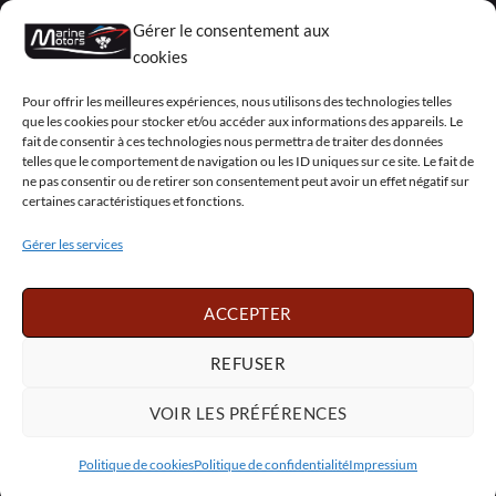
Gérer le consentement aux
Mentions légales
cookies
Conditions générales de vente – Garantie
Pour offrir les meilleures expériences, nous utilisons des technologies telles
que les cookies pour stocker et/ou accéder aux informations des appareils. Le
Déclaration de confidentialité (UE)
fait de consentir à ces technologies nous permettra de traiter des données
telles que le comportement de navigation ou les ID uniques sur ce site. Le fait de
ne pas consentir ou de retirer son consentement peut avoir un effet négatif sur
certaines caractéristiques et fonctions.
Visa
PayPal
MasterCard
Sepa
Visa
2
Gérer les services
Copyright 2026 ©
Marine Motors
ACCEPTER
Français
English
Deutsch
Dansk
Español
Italiano
Português
Polski
REFUSER
Nederlands
Svenska
VOIR LES PRÉFÉRENCES
Politique de cookies
Politique de confidentialité
Impressium