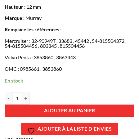
Hauteur :
12 mm
Marque :
Murray
Remplace les références :
Mercruiser : 32-90949T , 33683 , 45442 , 54-815504372 ,
54-815504456 , 803345 , 815504456
Volvo Penta : 3853860 , 3863443
OMC : 0985661 , 3853860
En stock
quantité de GS38322 - Collier inox 110-130 - 1 unité - Mercruiser 
AJOUTER AU PANIER
AJOUTER À LA LISTE D’ENVIES