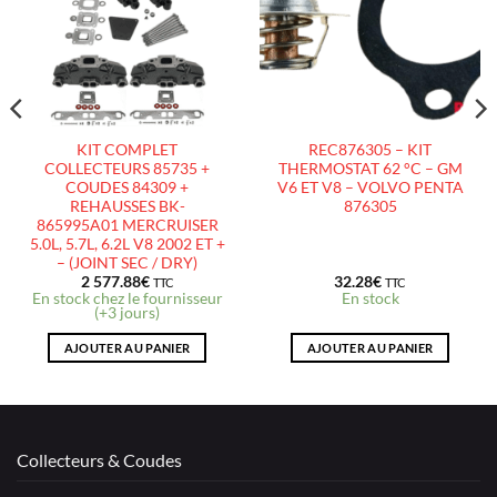
LISTE
LISTE
D’ENVIES
D’ENVIES
KIT COMPLET
REC876305 – KIT
COLLECTEURS 85735 +
THERMOSTAT 62 °C – GM
COUDES 84309 +
V6 ET V8 – VOLVO PENTA
REHAUSSES BK-
876305
865995A01 MERCRUISER
5.0L, 5.7L, 6.2L V8 2002 ET +
– (JOINT SEC / DRY)
2 577.88
€
32.28
€
TTC
TTC
En stock chez le fournisseur
En stock
(+3 jours)
AJOUTER AU PANIER
AJOUTER AU PANIER
Collecteurs & Coudes