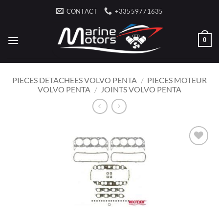
Passer
CONTACT
+33559771635
au
contenu
0
PIECES DETACHEES VOLVO PENTA
/
PIECES MOTEUR
VOLVO PENTA
/
JOINTS VOLVO PENTA
AJOUTER
À LA
LISTE
D’ENVIES