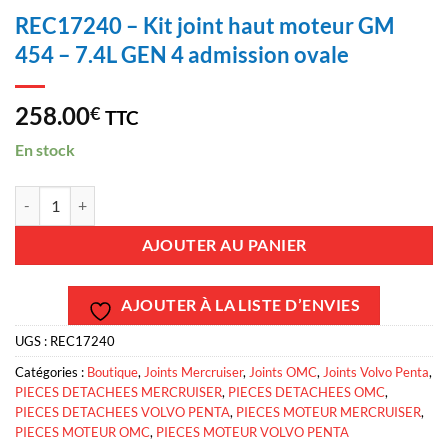
REC17240 – Kit joint haut moteur GM
454 – 7.4L GEN 4 admission ovale
258.00
€
TTC
En stock
quantité de REC17240 - Kit joint haut moteur GM 454 - 7.4L GEN 4 ad
AJOUTER AU PANIER
AJOUTER À LA LISTE D’ENVIES
UGS :
REC17240
Catégories :
Boutique
,
Joints Mercruiser
,
Joints OMC
,
Joints Volvo Penta
,
PIECES DETACHEES MERCRUISER
,
PIECES DETACHEES OMC
,
PIECES DETACHEES VOLVO PENTA
,
PIECES MOTEUR MERCRUISER
,
PIECES MOTEUR OMC
,
PIECES MOTEUR VOLVO PENTA