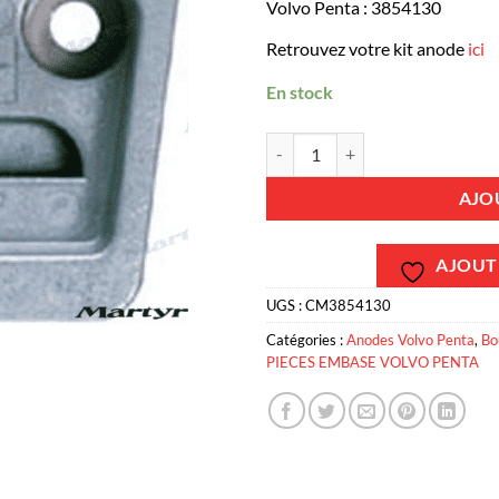
Volvo Penta : 3854130
Retrouvez votre kit anode
ici
En stock
quantité de CM3854130 - Anode M
AJO
AJOUTE
UGS :
CM3854130
Catégories :
Anodes Volvo Penta
,
Bo
PIECES EMBASE VOLVO PENTA