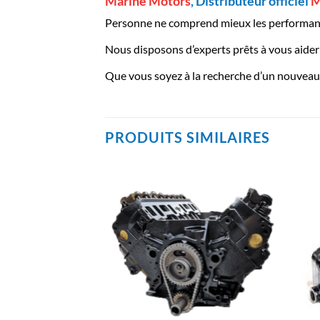
Marine Motors
, Distributeur officiel
M
Personne ne comprend mieux les performanc
Nous disposons d’experts prêts à vous aider à
Que vous soyez à la recherche d’un nouveau 
PRODUITS SIMILAIRES
AJOUTER
AJOUTER
À LA
À LA
LISTE
LISTE
D’ENVIES
D’ENVIES