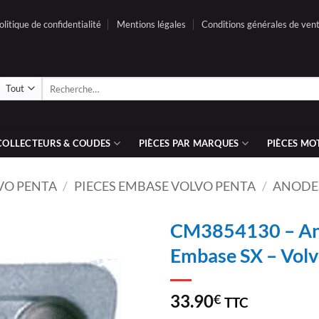
olitique de confidentialité
Mentions légales
Conditions générales de ven
Recherche
pour :
COLLECTEURS & COUDES
PIÈCES PAR MARQUES
PIÈCES MO
VO PENTA
/
PIECES EMBASE VOLVO PENTA
/
ANODE
CM3854130 – Ano
Embase SX – Vol
AJOUTER
À LA
LISTE
33.90
€
TTC
D’ENVIES