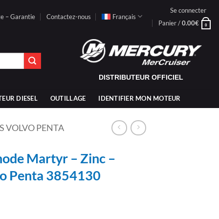
Se connecter
te – Garantie
Contactez-nous
Français
Panier /
0.00
€
0
DISTRIBUTEUR OFFICIEL
TEUR DIESEL
OUTILLAGE
IDENTIFIER MON MOTEUR
S VOLVO PENTA
de Martyr – Zinc –
vo Penta 3854130