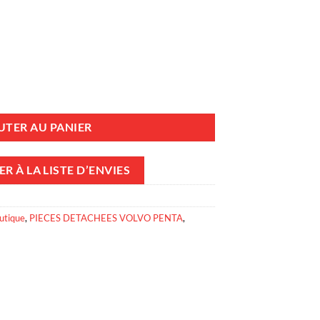
artyr - Zinc - Embase SX - Volvo Penta 3854130
UTER AU PANIER
R À LA LISTE D’ENVIES
utique
,
PIECES DETACHEES VOLVO PENTA
,