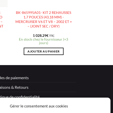
S
BK-865995A01- KIT 2 REHAUSSES
VO
1.7 POUCES (43,18 MM) -
 –
MERCRUISER V6 ET V8 – 2002 ET +
NT
– (JOINT SEC / DRY)
1 028.29
€
TTC
En stock chez le fournisseur (+3
jours)
AJOUTER AU PANIER
es de paiements
aisons & Retours
tique de confidentialité
Gérer le consentement aux cookies
tions légales