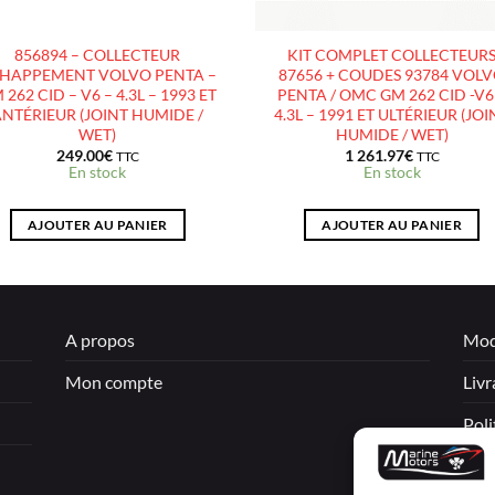
856894 – COLLECTEUR
KIT COMPLET COLLECTEUR
HAPPEMENT VOLVO PENTA –
87656 + COUDES 93784 VOL
 262 CID – V6 – 4.3L – 1993 ET
PENTA / OMC GM 262 CID -V6
ANTÉRIEUR (JOINT HUMIDE /
4.3L – 1991 ET ULTÉRIEUR (JOI
WET)
HUMIDE / WET)
249.00
€
1 261.97
€
TTC
TTC
En stock
En stock
AJOUTER AU PANIER
AJOUTER AU PANIER
A propos
Mod
Mon compte
Livr
Poli
Men