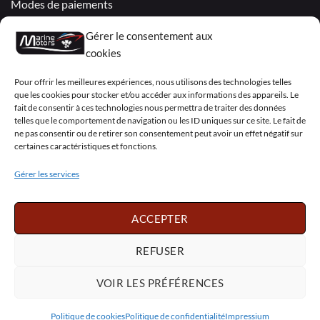
Modes de paiements
Livraisons & Retours
Gérer le consentement aux
cookies
Politique de confidentialité
Pour offrir les meilleures expériences, nous utilisons des technologies telles
Mentions légales
que les cookies pour stocker et/ou accéder aux informations des appareils. Le
fait de consentir à ces technologies nous permettra de traiter des données
Conditions générales de vente – Garantie
telles que le comportement de navigation ou les ID uniques sur ce site. Le fait de
ne pas consentir ou de retirer son consentement peut avoir un effet négatif sur
Déclaration de confidentialité (UE)
certaines caractéristiques et fonctions.
Gérer les services
Visa
PayPal
MasterCard
Sepa
Visa
2
ACCEPTER
Copyright 2026 ©
Marine Motors
REFUSER
Français
English
Deutsch
Dansk
VOIR LES PRÉFÉRENCES
Español
Italiano
Português
Polski
Nederlands
Svenska
Politique de cookies
Politique de confidentialité
Impressium