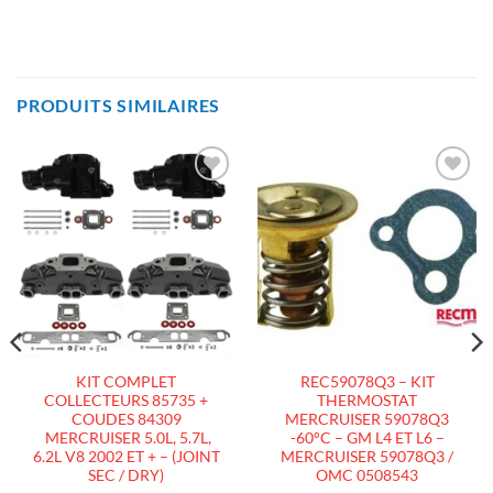
PRODUITS SIMILAIRES
AJOUTER
AJOUTER
À LA
À LA
LISTE
LISTE
D’ENVIES
D’ENVIES
KIT COMPLET
REC59078Q3 – KIT
COLLECTEURS 85735 +
THERMOSTAT
COUDES 84309
MERCRUISER 59078Q3
MERCRUISER 5.0L, 5.7L,
-60°C – GM L4 ET L6 –
6.2L V8 2002 ET + – (JOINT
MERCRUISER 59078Q3 /
SEC / DRY)
OMC 0508543