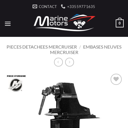
Passer
CONTACT
+33559771635
au
contenu
0
PIECES DETACHEES MERCRUISER
/
EMBASES NEUVES
MERCRUISER
AJOUTER
À LA
LISTE
D’ENVIES