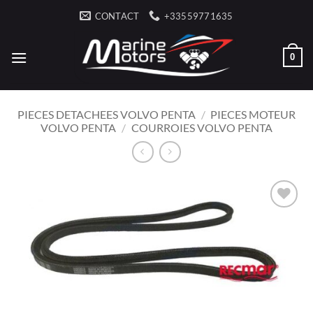
Passer
CONTACT
+33559771635
au
contenu
0
PIECES DETACHEES VOLVO PENTA
/
PIECES MOTEUR
VOLVO PENTA
/
COURROIES VOLVO PENTA
AJOUTER
À LA
LISTE
D’ENVIES