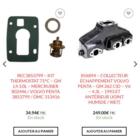
AJOUTER
AJOUTER
À LA
À LA
LISTE
LISTE
D’ENVIES
D’ENVIES
REC3853799 – KIT
856894 – COLLECTEUR
THERMOSTAT 71°C – GM
ÉCHAPPEMENT VOLVO
L4 3.0L – MERCRUISER
PENTA – GM 262 CID – V6
802446 / VOLVO PENTA
– 4.3L – 1993 ET
3853799 / OMC 313416
ANTÉRIEUR (JOINT
HUMIDE / WET)
34.94
€
249.00
€
TTC
TTC
En stock
En stock
AJOUTER AU PANIER
AJOUTER AU PANIER