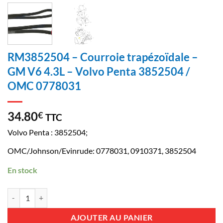
RM3852504 – Courroie trapézoïdale –
GM V6 4.3L – Volvo Penta 3852504 /
OMC 0778031
34.80
€
TTC
Volvo Penta : 3852504;
OMC/Johnson/Evinrude: 0778031, 0910371, 3852504
En stock
quantité de RM3852504 - Courroie trapézoïdale - GM V6 4.3L - Vol
AJOUTER AU PANIER