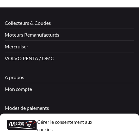
Collecteurs & Coudes
Moteurs Remanufacturés
Mercruiser
VOLVO PENTA / OMC
A propos
Mon compte
Modes de paiements
Livraisons & Retours
Gérer le consentement aux
cookies
Politique de confidentialité