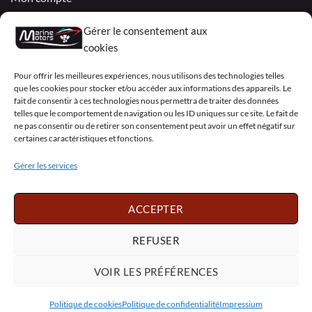
Gérer le consentement aux
Modes de paiements
cookies
Livraisons & Retours
Pour offrir les meilleures expériences, nous utilisons des technologies telles
que les cookies pour stocker et/ou accéder aux informations des appareils. Le
Politique de confidentialité
fait de consentir à ces technologies nous permettra de traiter des données
telles que le comportement de navigation ou les ID uniques sur ce site. Le fait de
Mentions légales
ne pas consentir ou de retirer son consentement peut avoir un effet négatif sur
certaines caractéristiques et fonctions.
Conditions générales de vente – Garantie
Gérer les services
Déclaration de confidentialité (UE)
ACCEPTER
Visa
PayPal
MasterCard
Sepa
Visa
REFUSER
2
Copyright 2026 ©
Marine Motors
VOIR LES PRÉFÉRENCES
Français
Politique de cookies
Politique de confidentialité
Impressium