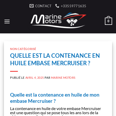
Passer
CONTACT
+33559771635
au
contenu
0
NON CATÉGORISÉ
QUELLE EST LA CONTENANCE EN
HUILE EMBASE MERCRUISER ?
PUBLIÉ LE
AVRIL 4, 2025
PAR
MARINE MOTORS
Quelle est la contenance en huile de mon
embase Mercruiser ?
La contenance en huile de votre embase Mercruiser
est une question qui se pose tous les ans lors de la