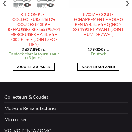
KIT COMPLET
87037 – COUDE
COLLECTEURS 84612+
ÉCHAPPEMENT – VOLVO
COUDES 84309 +
PENTA 4.3L V6 AQ (NON
REHAUSSES BK-865995A01
SX) 1993 ET AVANT (JOINT
MERCRUISER – 4.3L V6 –
HUMIDE / WET)
2002 ET + – (JOINT SEC /
DRY)
2 627.89
€
179.00
€
TTC
TTC
En stock chez le fournisseur
En stock
(+3 jours)
AJOUTER AU PANIER
AJOUTER AU PANIER
Collecteurs & Coudes
Moteurs Remanufacturés
Mercruiser
VOLVO PENTA / OMC