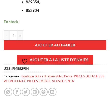
839354,
852904
En stock
quantité de RM852904 - Bouchon de vidange magnétique Volvo Pent
AJOUTER AU PANIER
AJOUTER À LA LISTE D’ENVIES
UGS :
RM852904
Catégories :
Boutique
,
Kits entretien Volvo Penta
,
PIECES DETACHEES
VOLVO PENTA
,
PIECES EMBASE VOLVO PENTA