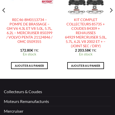
REC46-8M0113734 –
KIT COMPLET
POMPE DE BRASSAGE –
COLLECTEURS 85735 +
GM V6 4.3L ET V8 5.0L, 5.7L,
COUDES 84309 +
6.2L – MERCRUISER 850399
REHAUSSES
/ VOLVO PENTA 21124846 /
64929 MERCRUISER 5.0L,
OMC 0509355
5.7L, 6.2L V8 2002 ET + –
(JOINT SEC / DRY)
172.80
€
2 203.58
€
TTC
TTC
En stock
En stock
AJOUTER AU PANIER
AJOUTER AU PANIER
Collecteurs & Coudes
Moteurs Remanufacturés
Mercruiser