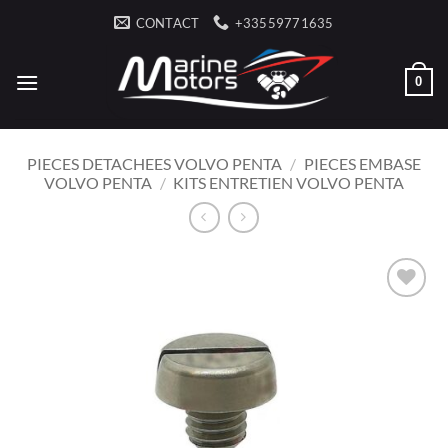
Passer
CONTACT
+33559771635
au
contenu
0
PIECES DETACHEES VOLVO PENTA
/
PIECES EMBASE
VOLVO PENTA
/
KITS ENTRETIEN VOLVO PENTA
AJOUTER
À LA
LISTE
D’ENVIES