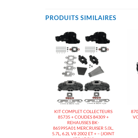
PRODUITS SIMILAIRES
AJOUTER
AJOUTER
À LA
À LA
LISTE
LISTE
D’ENVIES
D’ENVIES
 COLLECTEURS
KIT COMPLET COLLECTEURS
87
UDES 84591 +
85735 + COUDES 84309 +
VO
929 MERCRUISER
REHAUSSES BK-
2L V8 2002 ET + –
865995A01 MERCRUISER 5.0L,
SEC / DRY)
5.7L, 6.2L V8 2002 ET + – (JOINT