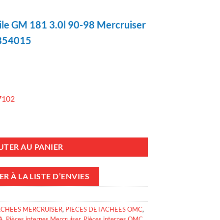
le GM 181 3.0l 90-98 Mercruiser
854015
7102
UTER AU PANIER
R À LA LISTE D’ENVIES
ACHEES MERCRUISER
,
PIECES DETACHEES OMC
,
A
,
Pièces internes Mercruiser
,
Pièces internes OMC
,