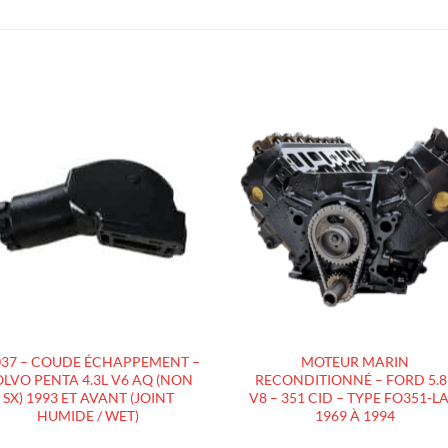
AJOUTER
AJOUTE
À LA
À LA
LISTE
LISTE
D’ENVIES
D’ENVIES
037 – COUDE ÉCHAPPEMENT –
MOTEUR MARIN
LVO PENTA 4.3L V6 AQ (NON
RECONDITIONNÉ – FORD 5.8
SX) 1993 ET AVANT (JOINT
V8 – 351 CID – TYPE FO351-LA
HUMIDE / WET)
1969 À 1994