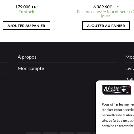
179.00
€
6 369.60
€
TTC
TTC
En stock
En stock chez le fournisseur (+
jours)
AJOUTER AU PANIER
AJOUTER AU PANIER
A propos
Mod
Mon compte
Livr
Poli
Men
Cond
Pour offrir les meill
stocker et/ou accéder
Décl
permettra de traiter
site. Le fait de ne p
certaines caractérist