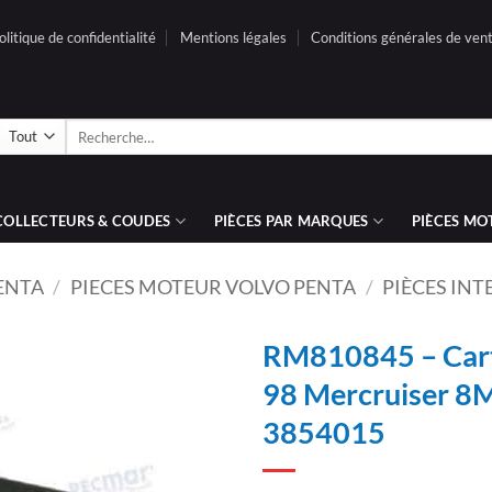
olitique de confidentialité
Mentions légales
Conditions générales de ven
Recherche
pour :
COLLECTEURS & COUDES
PIÈCES PAR MARQUES
PIÈCES MO
ENTA
/
PIECES MOTEUR VOLVO PENTA
/
PIÈCES IN
RM810845 – Carte
98 Mercruiser 8
AJOUTER
3854015
À LA
LISTE
D’ENVIES