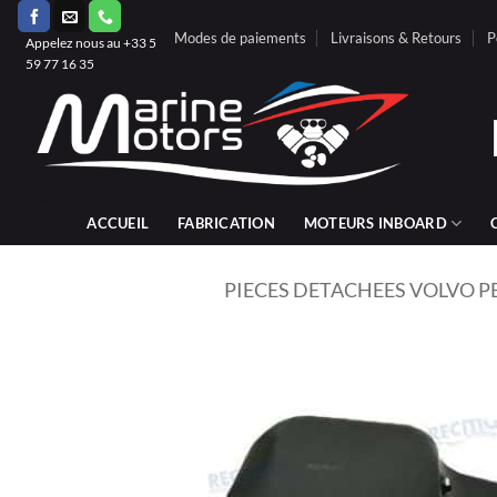
Passer
Modes de paiements
Livraisons & Retours
P
au
Appelez nous au +33 5
59 77 16 35
contenu
ACCUEIL
FABRICATION
MOTEURS INBOARD
PIECES DETACHEES VOLVO P