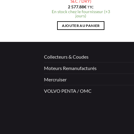
SEC / DRY)
.19
€
2 577.88
€
TTC
TTC
stock
En stock chez le fournisseur (+3
jours)
 AU PANIER
AJOUTER AU PANIER
Collecteurs & Coudes
Moteurs Remanufacturés
Mercruiser
VOLVO PENTA / OMC