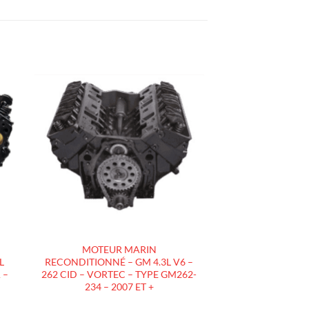
R
AJOUTER
À LA
LISTE
D’ENVIES
MOTEUR MARIN
L
RECONDITIONNÉ – GM 4.3L V6 –
 –
262 CID – VORTEC – TYPE GM262-
234 – 2007 ET +