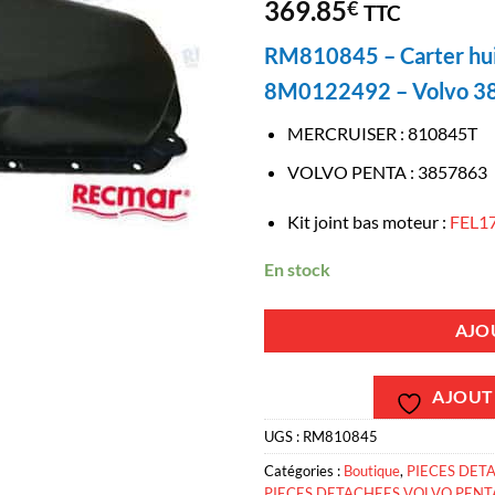
369.85
€
TTC
RM810845 – Carter hui
8M0122492 – Volvo 3
MERCRUISER
:
810845T
VOLVO PENTA
:
3857863
Kit joint bas moteur :
FEL1
En stock
AJO
AJOUTE
UGS :
RM810845
Catégories :
Boutique
,
PIECES DET
PIECES DETACHEES VOLVO PENT