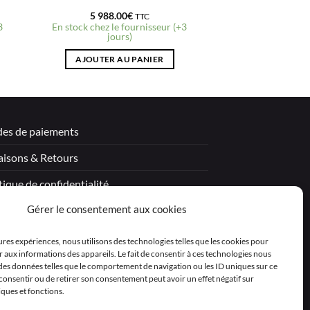
5 988.00
€
TTC
3
En stock chez le fournisseur (+3
jours)
AJOUTER AU PANIER
es de paiements
aisons & Retours
tique de confidentialité
Gérer le consentement aux cookies
tions légales
itions générales de vente – Garantie
eures expériences, nous utilisons des technologies telles que les cookies pour
 aux informations des appareils. Le fait de consentir à ces technologies nous
aration de confidentialité (UE)
 des données telles que le comportement de navigation ou les ID uniques sur ce
as consentir ou de retirer son consentement peut avoir un effet négatif sur
iques et fonctions.