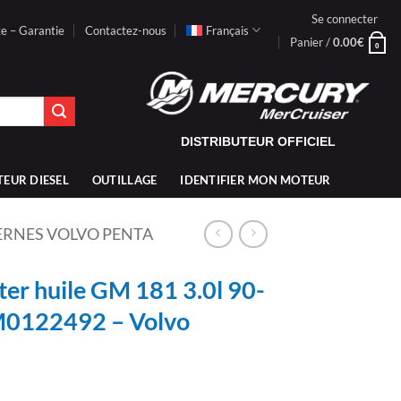
Se connecter
te – Garantie
Contactez-nous
Français
Panier /
0.00
€
0
DISTRIBUTEUR OFFICIEL
TEUR DIESEL
OUTILLAGE
IDENTIFIER MON MOTEUR
TERNES VOLVO PENTA
r huile GM 181 3.0l 90-
M0122492 – Volvo