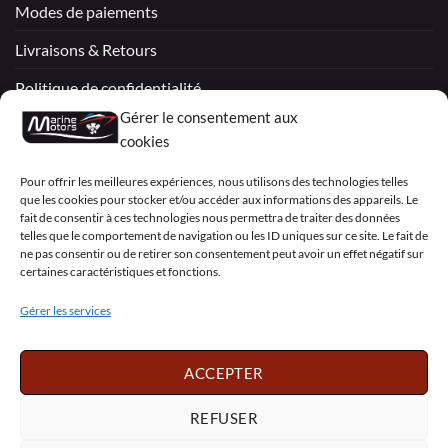
Modes de paiements
Livraisons & Retours
Politique de confidentialité
Gérer le consentement aux
Mentions légales
cookies
Conditions générales de vente – Garantie
Pour offrir les meilleures expériences, nous utilisons des technologies telles
que les cookies pour stocker et/ou accéder aux informations des appareils. Le
Déclaration de confidentialité (UE)
fait de consentir à ces technologies nous permettra de traiter des données
telles que le comportement de navigation ou les ID uniques sur ce site. Le fait de
ne pas consentir ou de retirer son consentement peut avoir un effet négatif sur
certaines caractéristiques et fonctions.
Visa
PayPal
MasterCard
Sepa
Visa
2
Gérer les services
Copyright 2026 ©
Marine Motors
ACCEPTER
Français
English
Deutsch
Dansk
Español
Italiano
Português
Polski
REFUSER
Nederlands
Svenska