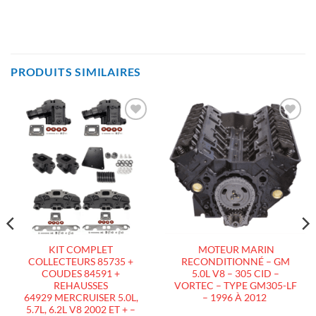
PRODUITS SIMILAIRES
AJOUTER
AJOUTER
À LA
À LA
LISTE
LISTE
D’ENVIES
D’ENVIES
KIT COMPLET
MOTEUR MARIN
COLLECTEURS 85735 +
RECONDITIONNÉ – GM
COUDES 84591 +
5.0L V8 – 305 CID –
REHAUSSES
VORTEC – TYPE GM305-LF
64929 MERCRUISER 5.0L,
– 1996 À 2012
5.7L, 6.2L V8 2002 ET + –