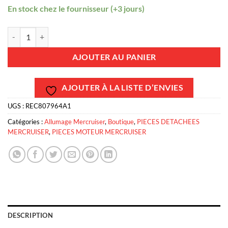
En stock chez le fournisseur (+3 jours)
quantité de REC807964A1 - Allumeur électronique complet - GM V6 
AJOUTER AU PANIER
AJOUTER À LA LISTE D’ENVIES
UGS :
REC807964A1
Catégories :
Allumage Mercruiser
,
Boutique
,
PIECES DETACHEES
MERCRUISER
,
PIECES MOTEUR MERCRUISER
DESCRIPTION