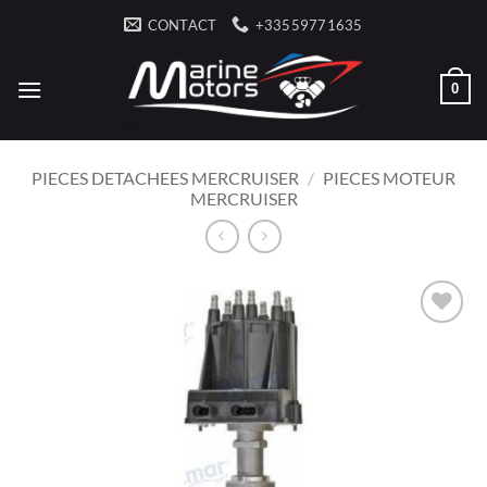
Passer
CONTACT
+33559771635
au
contenu
0
PIECES DETACHEES MERCRUISER
/
PIECES MOTEUR
MERCRUISER
AJOUTER
À LA
LISTE
D’ENVIES