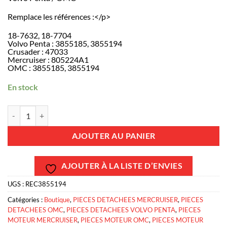
Remplace les références :</p>
18-7632, 18-7704
Volvo Penta : 3855185, 3855194
Crusader : 47033
Mercruiser : 805224A1
OMC : 3855185, 3855194
En stock
quantité de REC3855194 - Capteur IAC commande de ralenti GM V6 
AJOUTER AU PANIER
AJOUTER À LA LISTE D’ENVIES
UGS :
REC3855194
Catégories :
Boutique
,
PIECES DETACHEES MERCRUISER
,
PIECES
DETACHEES OMC
,
PIECES DETACHEES VOLVO PENTA
,
PIECES
MOTEUR MERCRUISER
,
PIECES MOTEUR OMC
,
PIECES MOTEUR