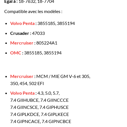
Egal à :
18-7632, 18-7704
Compatible avec les modèles :
Volvo Penta
:
3855185, 3855194
Crusader :
47033
Mercruiser
:
805224A1
OMC
:
3855185, 3855194
Mercruiser
:
MCM / MIE GM V-6 et 305,
350, 454, 502 EFI
Volvo Penta
:
4.3, 5.0, 5.7,
7.4 GIIHUBCE, 7.4 GIINCCCE
7.4 GIINCSCE, 7.4 GIPHUSCE
7.4 GIPLKDCE, 7.4 GIPLKECE
7.4 GIPNCACE, 7.4 GIPNCBCE