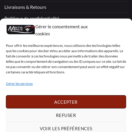
Livraisons & Retours
Politique de confidentialité
Gérer le consentement aux
Mentions légales
cookies
Conditions générales de vente – Garantie
Pour offrir les meilleures expériences, nous utilisons des technologies telles
que les cookies pour stocker et/ou accéder aux informations des appareils. Le
Déclaration de confidentialité (UE)
fait de consentir à ces technologies nous permettra de traiter des données
telles que le comportement de navigation ou les ID uniques sur ce site. Le fait de
ne pas consentir ou de retirer son consentement peut avoir un effet négatif sur
certaines caractéristiques et fonctions.
Visa
PayPal
MasterCard
Sepa
Visa
2
Gérer les services
Copyright 2026 ©
Marine Motors
ACCEPTER
Français
English
Deutsch
Dansk
Español
Italiano
Português
Polski
REFUSER
Nederlands
Svenska
VOIR LES PRÉFÉRENCES