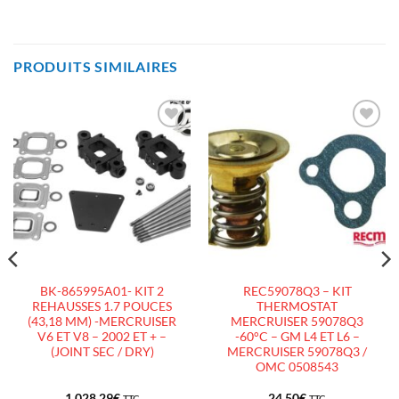
PRODUITS SIMILAIRES
AJOUTER
AJOUTER
À LA
À LA
LISTE
LISTE
D’ENVIES
D’ENVIES
BK-865995A01- KIT 2
REC59078Q3 – KIT
REHAUSSES 1.7 POUCES
THERMOSTAT
(43,18 MM) -MERCRUISER
MERCRUISER 59078Q3
V6 ET V8 – 2002 ET + –
-60°C – GM L4 ET L6 –
(JOINT SEC / DRY)
MERCRUISER 59078Q3 /
OMC 0508543
1 028.29
€
24.50
€
TTC
TTC