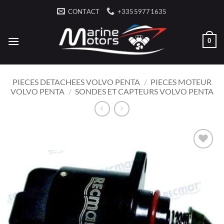
Passer
CONTACT
+33559771635
au
contenu
0
PIECES DETACHEES VOLVO PENTA
/
PIECES MOTEUR
VOLVO PENTA
/
SONDES ET CAPTEURS VOLVO PENTA
AJOUTER
À LA
LISTE
D’ENVIES