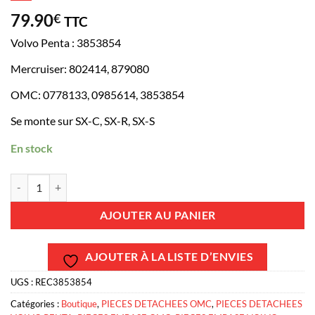
79.90
€
TTC
Volvo Penta : 3853854
Mercruiser: 802414, 879080
OMC: 0778133, 0985614, 3853854
Se monte sur SX-C, SX-R, SX-S
En stock
quantité de REC3853854 - Flexible vérin de trim - SX-C , SX-R , SX-
AJOUTER AU PANIER
AJOUTER À LA LISTE D’ENVIES
UGS :
REC3853854
Catégories :
Boutique
,
PIECES DETACHEES OMC
,
PIECES DETACHEES