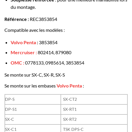
du montage.
Référence :
REC3853854
Compatible avec les modèles :
Volvo Penta
:
3853854
Mercruiser :
802414, 879080
OMC :
0778133, 0985614, 3853854
Se monte sur SX-C, SX-R, SX-S
Se monte sur les embases
Volvo Penta
:
DP-S
SX-CT2
DP-S1
SX-RT1
SX-C
SX-RT2
SX-C1
TSK DPS-C