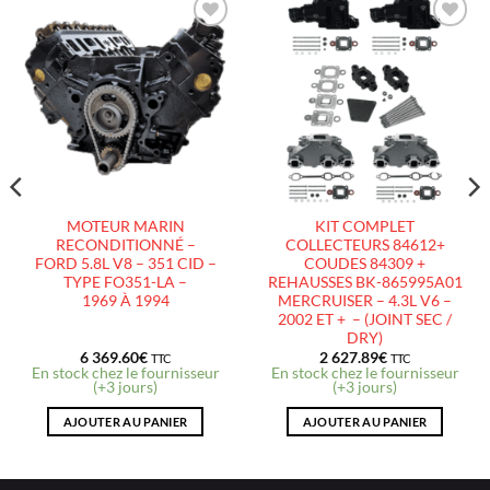
AJOUTER
AJOUTER
À LA
À LA
LISTE
LISTE
D’ENVIES
D’ENVIES
MOTEUR MARIN
KIT COMPLET
RECONDITIONNÉ –
COLLECTEURS 84612+
FORD 5.8L V8 – 351 CID –
COUDES 84309 +
TYPE FO351-LA –
REHAUSSES BK-865995A01
1969 À 1994
MERCRUISER – 4.3L V6 –
2002 ET + – (JOINT SEC /
DRY)
6 369.60
€
2 627.89
€
TTC
TTC
En stock chez le fournisseur
En stock chez le fournisseur
(+3 jours)
(+3 jours)
AJOUTER AU PANIER
AJOUTER AU PANIER