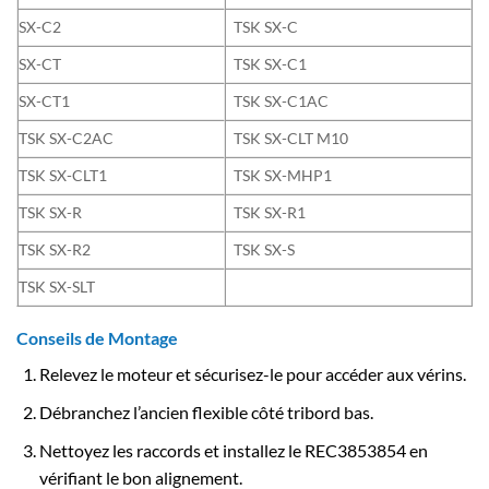
SX-C2
TSK SX-C
SX-CT
TSK SX-C1
SX-CT1
TSK SX-C1AC
TSK SX-C2AC
TSK SX-CLT M10
TSK SX-CLT1
TSK SX-MHP1
TSK SX-R
TSK SX-R1
TSK SX-R2
TSK SX-S
TSK SX-SLT
Conseils de Montage
Relevez le moteur et sécurisez-le pour accéder aux vérins.
Débranchez l’ancien flexible côté tribord bas.
Nettoyez les raccords et installez le REC3853854 en
vérifiant le bon alignement.