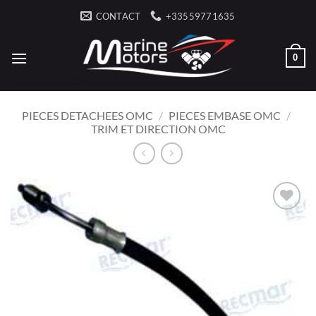
Passer
CONTACT
+33559771635
au
contenu
0
PIECES DETACHEES OMC
/
PIECES EMBASE OMC
/
TRIM ET DIRECTION OMC
AJOUTER
À LA
LISTE
D’ENVIES