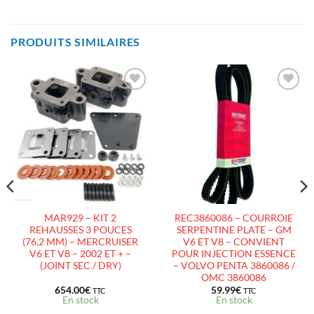
PRODUITS SIMILAIRES
AJOUTER
AJOUTER
À LA
À LA
LISTE
LISTE
D’ENVIES
D’ENVIES
MAR929 – KIT 2
REC3860086 – COURROIE
REHAUSSES 3 POUCES
SERPENTINE PLATE – GM
(76,2 MM) – MERCRUISER
V6 ET V8 – CONVIENT
V6 ET V8 – 2002 ET + –
POUR INJECTION ESSENCE
(JOINT SEC / DRY)
– VOLVO PENTA 3860086 /
OMC 3860086
654.00
€
59.99
€
TTC
TTC
En stock
En stock