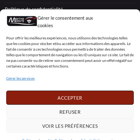
Politique de confidentialité
Gérer le consentement aux
Mentions légales
cookies
Conditions générales de vente – Garantie
Pour offrir les meilleures expériences, nous utilisons des technologies telles
que les cookies pour stocker et/ou accéder aux informations des appareils. Le
Déclaration de confidentialité (UE)
fait de consentir à ces technologies nous permettra de traiter des données
telles que le comportement de navigation ou les ID uniques sur ce site. Le fait de
ne pas consentir ou de retirer son consentement peut avoir un effet négatif sur
certaines caractéristiques et fonctions.
Visa
PayPal
MasterCard
Sepa
Visa
2
Gérer les services
Copyright 2026 ©
Marine Motors
ACCEPTER
Français
English
Deutsch
Dansk
Español
Italiano
Português
Polski
REFUSER
Nederlands
Svenska
VOIR LES PRÉFÉRENCES