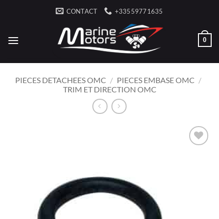
Passer
CONTACT
+33559771635
au
contenu
0
PIECES DETACHEES OMC
/
PIECES EMBASE OMC
/
TRIM ET DIRECTION OMC
AJOUTER
À LA
LISTE
D’ENVIES