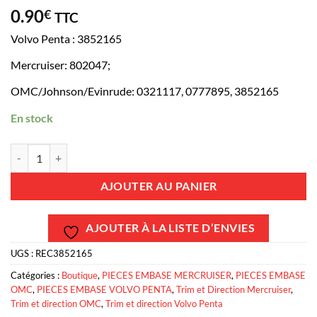
0.90
€
TTC
Volvo Penta : 3852165
Mercruiser: 802047;
OMC/Johnson/Evinrude: 0321117, 0777895, 3852165
En stock
quantité de REC3852165 - Joint torique flexible de trim - Mercruis
AJOUTER AU PANIER
AJOUTER À LA LISTE D’ENVIES
UGS :
REC3852165
Catégories :
Boutique
,
PIECES EMBASE MERCRUISER
,
PIECES EMBASE
OMC
,
PIECES EMBASE VOLVO PENTA
,
Trim et Direction Mercruiser
,
Trim et direction OMC
,
Trim et direction Volvo Penta