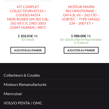
KIT COMPLET
MOTEUR MARIN
COLLECTEURS 87114 +
RECONDITIONNÉ –
COUDES 44354
GM 4.3L V6 – 262 CID –
MERCRUISER GM 305 5.0L,
VORTEC – TYPE GM262-
350 V8 5.7L 1983-2003
234 – 2007 ET +
(JOINT HUMIDE / WET)
1 102.01
€
5 988.00
€
TTC
TTC
En stock
En stock chez le fournisseur
(+3 jours)
AJOUTER AU PANIER
AJOUTER AU PANIER
Collecteurs & Coudes
Moteurs Remanufacturés
Mercruiser
VOLVO PENTA / OMC