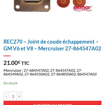
REC270 – Joint de coude échappement –
GM V6 et V8 – Mercruiser 27-864547A02
21.00
€
TTC
Mercruiser : 27-684547A02, 27-864547A02, 27-
864549A02, 27-864550A02, 27-864850A02, 864547A02
En stock
quantité de REC270 - Joint de coude échappement - GM V6 et V8 - 