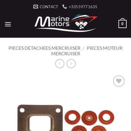
Passer
CONTACT
+33559771635
au
contenu
0
PIECES DETACHEES MERCRUISER
/
PIECES MOTEUR
MERCRUISER
AJOUTER
À LA
LISTE
D’ENVIES