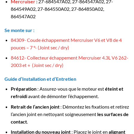
Mercruiser
:
27-684547A02, 27-864547A02, 27-
864549A02, 27-864550A02, 27-864850A02,
864547A02
Se monte sur :
84309- Coude échappement Mercruiser V6 et V8 de 4
pouces – 7 °- (Joint sec / dry)
84612- Collecteur échappement Mercruiser 4.3L V6 262-
2003 et + (Joint sec / dry)
Guide d’Installation et d’Entretien
Préparation
: Assurez-vous que le moteur est
éteint et
refroidi
avant de démonter l’échappement.
Retrait de l’ancien joint
: Démontez les fixations et retirez
l’ancien joint en nettoyant soigneusement
les surfaces de
contact
.
Installation du nouveau joint
: Placez le joint en
alignant