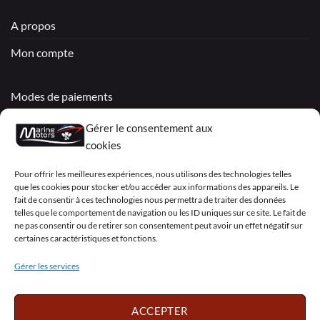
A propos
Mon compte
Modes de paiements
Livraisons & Retours
Gérer le consentement aux
cookies
Politique de confidentialité
Pour offrir les meilleures expériences, nous utilisons des technologies telles
Mentions légales
que les cookies pour stocker et/ou accéder aux informations des appareils. Le
fait de consentir à ces technologies nous permettra de traiter des données
Conditions générales de vente – Garantie
telles que le comportement de navigation ou les ID uniques sur ce site. Le fait de
ne pas consentir ou de retirer son consentement peut avoir un effet négatif sur
Déclaration de confidentialité (UE)
certaines caractéristiques et fonctions.
Gérer les services
Visa
PayPal
MasterCard
Sepa
Visa
2
ACCEPTER
Copyright 2026 ©
Marine Motors