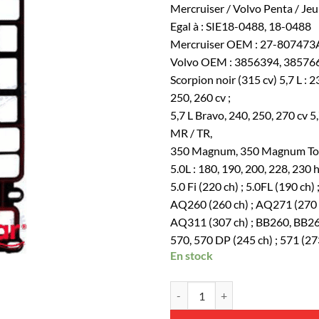
Mercruiser / Volvo Penta / Jeu
Egal à : SIE18-0488, 18-0488
Mercruiser OEM : 27-807473
Volvo OEM : 3856394, 38576
Scorpion noir (315 cv) 5,7 L : 
250, 260 cv ;
5,7 L Bravo, 240, 250, 270 cv 5
MR / TR,
350 Magnum, 350 Magnum Tour
5.0L : 180, 190, 200, 228, 230 
5.0 Fi (220 ch) ; 5.0FL (190 ch)
AQ260 (260 ch) ; AQ271 (270 c
AQ311 (307 ch) ; BB260, BB261 (
570, 570 DP (245 ch) ; 571 (27
En stock
quantité de REC27-807473A1 - Kit