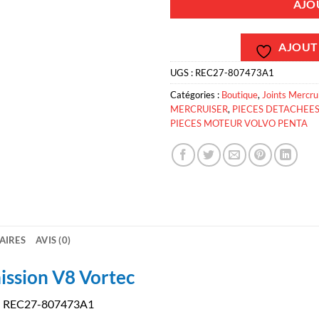
AJO
AJOUTE
UGS :
REC27-807473A1
Catégories :
Boutique
,
Joints Mercru
MERCRUISER
,
PIECES DETACHEE
PIECES MOTEUR VOLVO PENTA
AIRES
AVIS (0)
mission V8 Vortec
ec – REC27-807473A1