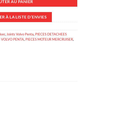
UTER AU PANIER
R À LA LISTE D’ENVIES
iser
,
Joints Volvo Penta
,
PIECES DETACHEES
S VOLVO PENTA
,
PIECES MOTEUR MERCRUISER
,