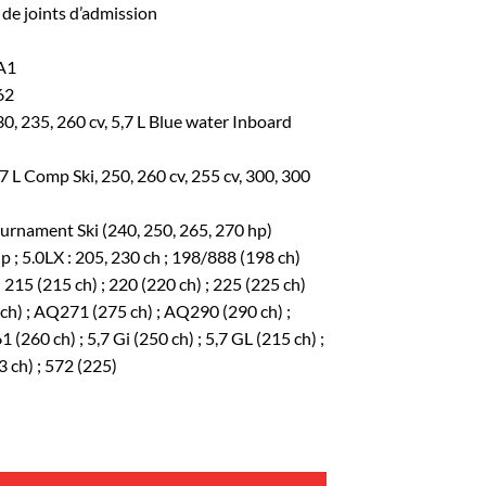
 de joints d’admission
A1
62
230, 235, 260 cv, 5,7 L Blue water Inboard
,7 L Comp Ski, 250, 260 cv, 255 cv, 300, 300
nament Ski (240, 250, 265, 270 hp)
hp ; 5.0LX : 205, 230 ch ; 198/888 (198 ch)
 ; 215 (215 ch) ; 220 (220 ch) ; 225 (225 ch)
h) ; AQ271 (275 ch) ; AQ290 (290 ch) ;
260 ch) ; 5,7 Gi (250 ch) ; 5,7 GL (215 ch) ;
3 ch) ; 572 (225)
 joints collecteur d'admission V8 Vortec