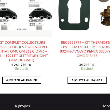
D’ENVIES
D’ENVIES
KIT COMPLET COLLECTEURS
REC3853799 – KIT THERMOST
7656 + COUDES 93784 VOLVO
71°C – GM L4 3.0L – MERCRUI
NTA / OMC GM 262 CID -V6 –
802446 / VOLVO PENTA 385379
3L – 1991 ET ULTÉRIEUR (JOINT
OMC 313416
HUMIDE / WET)
1 261.97
€
34.94
€
TTC
TTC
En stock
En stock
AJOUTER AU PANIER
AJOUTER AU PANIER
A propos
Mod