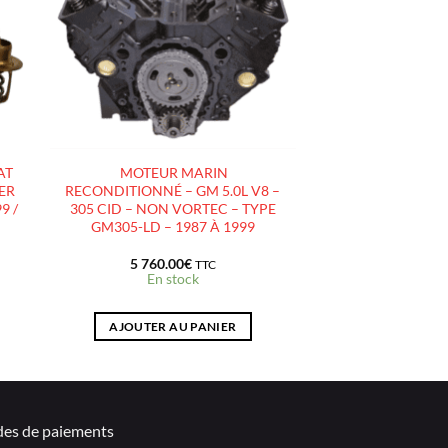
D’ENVIES
AT
MOTEUR MARIN
SER
RECONDITIONNÉ – GM 5.0L V8 –
9 /
305 CID – NON VORTEC – TYPE
GM305-LD – 1987 À 1999
5 760.00
€
TTC
En stock
AJOUTER AU PANIER
es de paiements