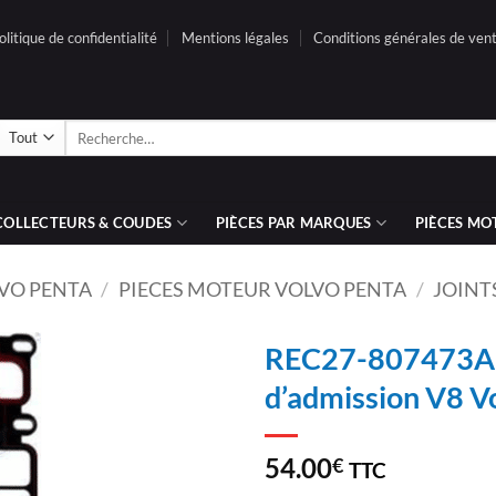
olitique de confidentialité
Mentions légales
Conditions générales de ven
Recherche
pour :
COLLECTEURS & COUDES
PIÈCES PAR MARQUES
PIÈCES MO
LVO PENTA
/
PIECES MOTEUR VOLVO PENTA
/
JOINT
REC27-807473A1 –
d’admission V8 V
AJOUTER
À LA
LISTE
54.00
€
TTC
D’ENVIES