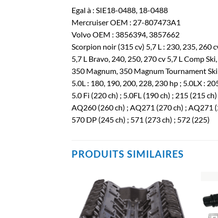
Egal à : SIE18-0488, 18-0488
Mercruiser OEM : 27-807473A1
Volvo OEM : 3856394, 3857662
Scorpion noir (315 cv) 5,7 L : 230, 235, 260 c
5,7 L Bravo, 240, 250, 270 cv 5,7 L Comp Ski,
350 Magnum, 350 Magnum Tournament Ski (
5.0L : 180, 190, 200, 228, 230 hp ; 5.0LX : 2
5.0 Fi (220 ch) ; 5.0FL (190 ch) ; 215 (215 ch)
AQ260 (260 ch) ; AQ271 (270 ch) ; AQ271 (27
570 DP (245 ch) ; 571 (273 ch) ; 572 (225)
PRODUITS SIMILAIRES
AJOUTER
AJOUTER
À LA
À LA
LISTE
LISTE