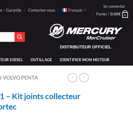
Se connecter
te – Garantie
Contactez-nous
Français
Panier /
0.00
€
0
DISTRIBUTEUR OFFICIEL
TEUR DIESEL
OUTILLAGE
IDENTIFIER MON MOTEUR
S VOLVO PENTA
 Kit joints collecteur
ortec