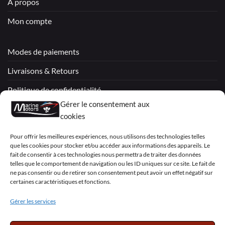
A propos
Mon compte
Modes de paiements
Livraisons & Retours
Politique de confidentialité
Gérer le consentement aux
Mentions légales
cookies
Conditions générales de vente – Garantie
Pour offrir les meilleures expériences, nous utilisons des technologies telles
que les cookies pour stocker et/ou accéder aux informations des appareils. Le
Déclaration de confidentialité (UE)
fait de consentir à ces technologies nous permettra de traiter des données
telles que le comportement de navigation ou les ID uniques sur ce site. Le fait de
ne pas consentir ou de retirer son consentement peut avoir un effet négatif sur
certaines caractéristiques et fonctions.
Visa
PayPal
MasterCard
Sepa
Visa
2
Gérer les services
Copyright 2026 ©
Marine Motors