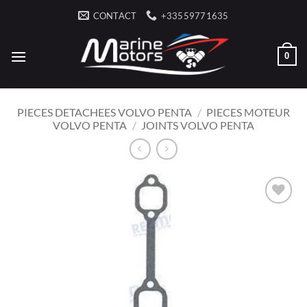
Passer
CONTACT
+33559771635
au
contenu
0
PIECES DETACHEES VOLVO PENTA
/
PIECES MOTEUR
VOLVO PENTA
/
JOINTS VOLVO PENTA
AJOUTER
À LA
LISTE
D’ENVIES