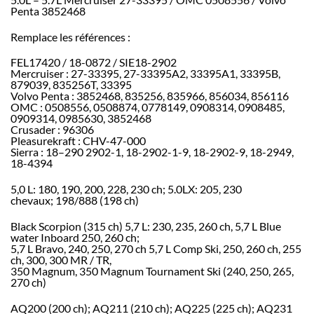
Penta 3852468
Remplace les références :
FEL17420 / 18-0872 / SIE18-2902
Mercruiser : 27-33395, 27-33395A2, 33395A1, 33395B,
879039, 835256T, 33395
Volvo Penta : 3852468, 835256, 835966, 856034, 856116
OMC : 0508556, 0508874, 0778149, 0908314, 0908485,
0909314, 0985630, 3852468
Crusader : 96306
Pleasurekraft : CHV-47-000
Sierra : 18–290 2902-1, 18-2902-1-9, 18-2902-9, 18-2949,
18-4394
5,0 L: 180, 190, 200, 228, 230 ch; 5.0LX: 205, 230
chevaux; 198/888 (198 ch)
Black Scorpion (315 ch) 5,7 L: 230, 235, 260 ch, 5,7 L Blue
water Inboard 250, 260 ch;
5,7 L Bravo, 240, 250, 270 ch 5,7 L Comp Ski, 250, 260 ch, 255
ch, 300, 300 MR / TR,
350 Magnum, 350 Magnum Tournament Ski (240, 250, 265,
270 ch)
AQ200 (200 ch); AQ211 (210 ch); AQ225 (225 ch); AQ231