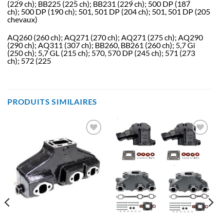
(229 ch); BB225 (225 ch); BB231 (229 ch); 500 DP (187
ch); 500 DP (190 ch); 501, 501 DP (204 ch); 501, 501 DP (205
chevaux)
AQ260 (260 ch); AQ271 (270 ch); AQ271 (275 ch); AQ290
(290 ch); AQ311 (307 ch); BB260, BB261 (260 ch); 5,7 Gi
(250 ch); 5,7 GL (215 ch); 570, 570 DP (245 ch); 571 (273
ch); 572 (225
PRODUITS SIMILAIRES
AJOUTER
AJOUTER
À LA
À LA
LISTE
LISTE
D’ENVIES
D’ENVIES