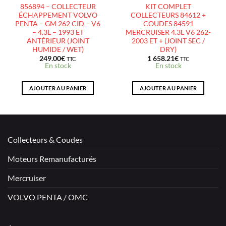
856894 – COLLECTEUR
KIT COMPLET
ÉCHAPPEMENT VOLVO
COLLECTEURS 84612 +
PENTA – GM 262 CID – V6
COUDES 84591
– 4.3L – 1993 ET
MERCRUISER 4.3L V6 262-
ANTÉRIEUR (JOINT
2003 ET + (JOINT SEC /
HUMIDE / WET)
DRY)
249.00
€
1 658.21
€
TTC
TTC
En stock
En stock
AJOUTER AU PANIER
AJOUTER AU PANIER
Collecteurs & Coudes
Moteurs Remanufacturés
Mercruiser
VOLVO PENTA / OMC