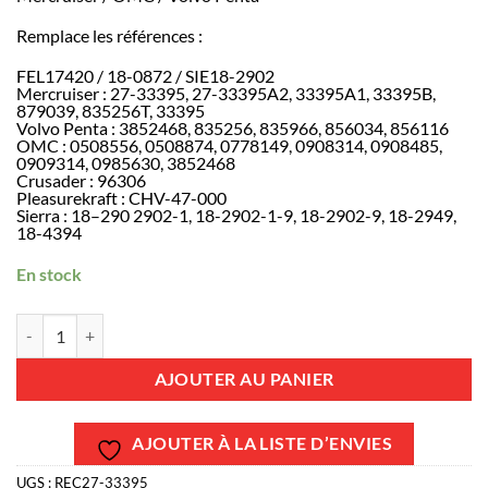
Remplace les références :
FEL17420 / 18-0872 / SIE18-2902
Mercruiser : 27-33395, 27-33395A2, 33395A1, 33395B,
879039, 835256T, 33395
Volvo Penta : 3852468, 835256, 835966, 856034, 856116
OMC : 0508556, 0508874, 0778149, 0908314, 0908485,
0909314, 0985630, 3852468
Crusader : 96306
Pleasurekraft : CHV-47-000
Sierra : 18–290 2902-1, 18-2902-1-9, 18-2902-9, 18-2949,
18-4394
En stock
quantité de REC27-33395 - Joint de collecteur d'échappement GM V8
AJOUTER AU PANIER
AJOUTER À LA LISTE D’ENVIES
UGS :
REC27-33395