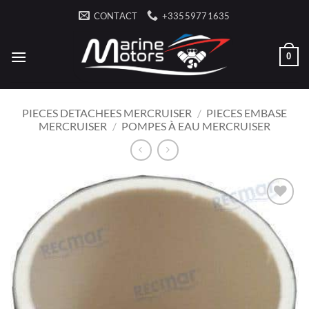
Passer
CONTACT
+33559771635
au
contenu
0
PIECES DETACHEES MERCRUISER
/
PIECES EMBASE
MERCRUISER
/
POMPES À EAU MERCRUISER
AJOUTER
À LA
LISTE
D’ENVIES