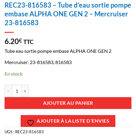
REC23-816583 – Tube d’eau sortie pompe
embase ALPHA ONE GEN 2 – Mercruiser
23-816583
6.20
€
TTC
Tube eau sortie pompe embase ALPHA ONE GEN 2
Mercruiser: 23-816583, 816583
En stock
quantité de REC23-816583 - Tube d'eau sortie pompe embase ALPHA
AJOUTER AU PANIER
AJOUTER À LA LISTE D’ENVIES
UGS :
REC23-816583