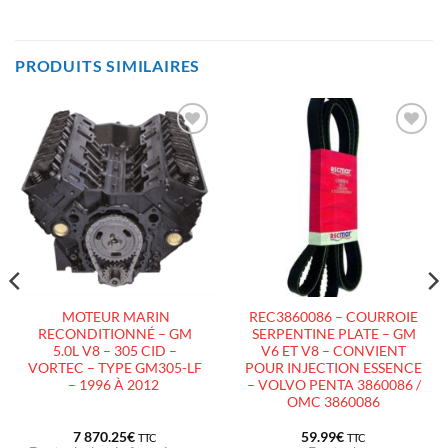
PRODUITS SIMILAIRES
AJOUTER
AJOUTER
À LA
À LA
LISTE
LISTE
D’ENVIES
D’ENVIES
MOTEUR MARIN
REC3860086 – COURROIE
RECONDITIONNÉ – GM
SERPENTINE PLATE – GM
5.0L V8 – 305 CID –
V6 ET V8 – CONVIENT
VORTEC – TYPE GM305-LF
POUR INJECTION ESSENCE
– 1996 À 2012
– VOLVO PENTA 3860086 /
OMC 3860086
7 870.25
€
59.99
€
TTC
TTC