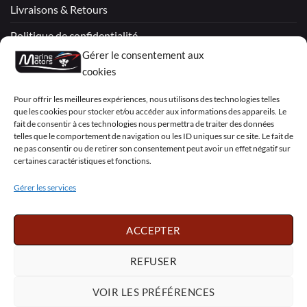
Livraisons & Retours
Politique de confidentialité
Gérer le consentement aux
Mentions légales
cookies
Conditions générales de vente – Garantie
Pour offrir les meilleures expériences, nous utilisons des technologies telles
que les cookies pour stocker et/ou accéder aux informations des appareils. Le
Déclaration de confidentialité (UE)
fait de consentir à ces technologies nous permettra de traiter des données
telles que le comportement de navigation ou les ID uniques sur ce site. Le fait de
ne pas consentir ou de retirer son consentement peut avoir un effet négatif sur
certaines caractéristiques et fonctions.
Visa
PayPal
MasterCard
Sepa
Visa
2
Gérer les services
Copyright 2026 ©
Marine Motors
ACCEPTER
Français
English
Deutsch
Dansk
Español
Italiano
Português
Polski
REFUSER
Nederlands
Svenska
VOIR LES PRÉFÉRENCES