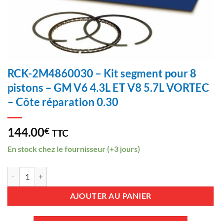
RCK-2M4860030 – Kit segment pour 8
pistons – GM V6 4.3L ET V8 5.7L VORTEC
– Côte réparation 0.30
144.00
€
TTC
En stock chez le fournisseur (+3 jours)
quantité de RCK-2M4860030 - Kit segment pour 8 pistons - GM V6 4.3
AJOUTER AU PANIER