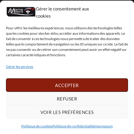
Livraisons & Retours
Gérer le consentement aux
cookies
Politique de confidentialité
Pour offrir les meilleures expériences, nous utilisons des technologies telles
Mentions légales
que les cookies pour stocker et/ou accéder aux informations des appareils. Le
fait de consentir à ces technologies nous permettra de traiter des données
Conditions générales de vente – Garantie
telles que le comportement de navigation ou les ID uniques sur ce site. Le fait de
ne pas consentir ou de retirer son consentement peut avoir un effet négatif sur
Déclaration de confidentialité (UE)
certaines caractéristiques et fonctions.
Gérer les services
Visa
PayPal
MasterCard
Sepa
Visa
2
ACCEPTER
Copyright 2026 ©
Marine Motors
REFUSER
Français
English
Deutsch
Dansk
Español
Italiano
Português
Polski
VOIR LES PRÉFÉRENCES
Nederlands
Svenska
Politique de cookies
Politique de confidentialité
Impressium