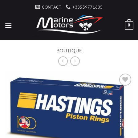
Passer
CONTACT
+33559771635
au
contenu
0
BOUTIQUE
AJOUTER
À LA
LISTE
D’ENVIES