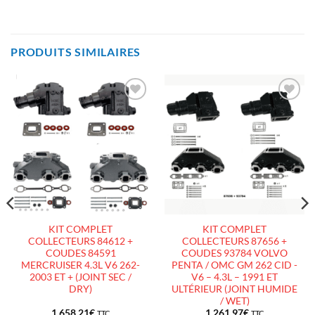
PRODUITS SIMILAIRES
AJOUTER
AJOUTER
À LA
À LA
LISTE
LISTE
D’ENVIES
D’ENVIES
KIT COMPLET
KIT COMPLET
COLLECTEURS 84612 +
COLLECTEURS 87656 +
COUDES 84591
COUDES 93784 VOLVO
MERCRUISER 4.3L V6 262-
PENTA / OMC GM 262 CID -
2003 ET + (JOINT SEC /
V6 – 4.3L – 1991 ET
DRY)
ULTÉRIEUR (JOINT HUMIDE
/ WET)
1 658.21
€
1 261.97
€
TTC
TTC