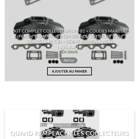
KIT COMPLET COLLECTEURS 91-81 + COUDES MAR018
FORD / INDMAR – V8 GM 305 5.0L/350 5.7L ET 302
5.0L/351 5.8L CID – (JOINT HUMIDE / WET)
1 495.80
€
TTC
En stock
Aperçu
AJOUTER AU PANIER
NON CATÉGORISÉ
QUAND REMPLACER LES COLLECTEURS