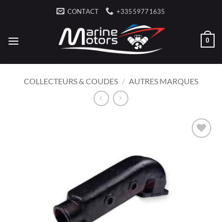
Passer
CONTACT
+33559771635
au
contenu
0
COLLECTEURS & COUDES
/
AUTRES MARQUES
AJOUTER
À LA
LISTE
D’ENVIES