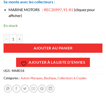
Se monte avec les collecteurs :
MARINE MOTORS :
REC20997
,
91-81
(cliquez pour
afficher)
En stock
quantité de MAR018 - Coude d'échappement Indmar - Angle 30° - V8 G
AJOUTER AU PANIER
AJOUTER À LA LISTE D’ENVIES
UGS :
MAR018
Catégories :
Autres Marques
,
Boutique
,
Collecteurs & Coudes