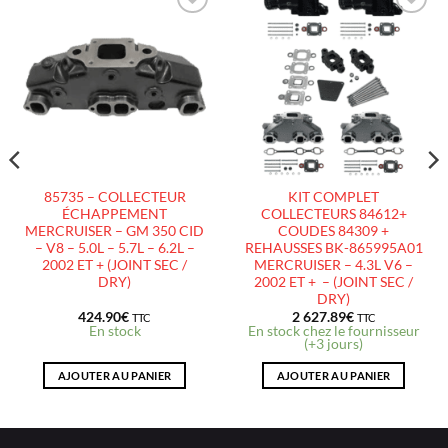
AJOUTER
AJOUTER
À LA
À LA
LISTE
LISTE
D’ENVIES
D’ENVIES
85735 – COLLECTEUR
KIT COMPLET
ÉCHAPPEMENT
COLLECTEURS 84612+
MERCRUISER – GM 350 CID
COUDES 84309 +
– V8 – 5.0L – 5.7L – 6.2L –
REHAUSSES BK-865995A01
2002 ET + (JOINT SEC /
MERCRUISER – 4.3L V6 –
DRY)
2002 ET + – (JOINT SEC /
DRY)
424.90
€
2 627.89
€
TTC
TTC
En stock
En stock chez le fournisseur
(+3 jours)
AJOUTER AU PANIER
AJOUTER AU PANIER