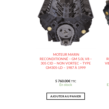
AJOUTER
AJOUTER
À LA
À LA
LISTE
LISTE
D’ENVIES
D’ENVIES
COLLECTEUR
MOTEUR MARIN
 MERCRUISER –
RECONDITIONNÉ – GM 5.0L V8 –
R
8 – 5.0L – 5.7L –
305 CID – NON VORTEC – TYPE
V8
 (JOINT SEC / DRY)
GM305-LD – 1987 À 1999
90
€
5 760.00
€
TTC
TTC
stock
En stock
E
 AU PANIER
AJOUTER AU PANIER