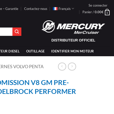
Se connecter
te – Garantie
Contactez-nous
Français
Panier /
0.00
€
0
DISTRIBUTEUR OFFICIEL
TEUR DIESEL
OUTILLAGE
IDENTIFIER MON MOTEUR
TERNES VOLVO PENTA
MISSION V8 GM PRE-
EDELBROCK PERFORMER