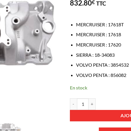
832.80
€
TTC
MERCRUISER
:
17618T
MERCRUISER
:
17618
MERCRUISER
:
17620
SIERRA
:
18-34083
VOLVO PENTA
:
3854532
VOLVO PENTA
:
856082
En stock
quantité de COLLECTEUR ADM
AJO