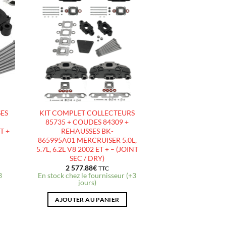
R
AJOUTER
À LA
LISTE
D’ENVIES
SES
KIT COMPLET COLLECTEURS
85735 + COUDES 84309 +
T +
REHAUSSES BK-
865995A01 MERCRUISER 5.0L,
5.7L, 6.2L V8 2002 ET + – (JOINT
SEC / DRY)
2 577.88
€
TTC
3
En stock chez le fournisseur (+3
jours)
AJOUTER AU PANIER