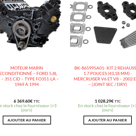
AJOUTER
AJOUTE
À LA
À LA
LISTE
LISTE
D’ENVIES
D’ENVIES
MOTEUR MARIN
BK-865995A01- KIT 2 REHAUS
ECONDITIONNÉ – FORD 5.8L
1.7 POUCES (43,18 MM) -
 – 351 CID – TYPE FO351-LA –
MERCRUISER V6 ET V8 – 2002 E
1969 À 1994
– (JOINT SEC / DRY)
6 369.60
€
1 028.29
€
TTC
TTC
n stock chez le fournisseur (+3
En stock chez le fournisseur (+
jours)
jours)
AJOUTER AU PANIER
AJOUTER AU PANIER