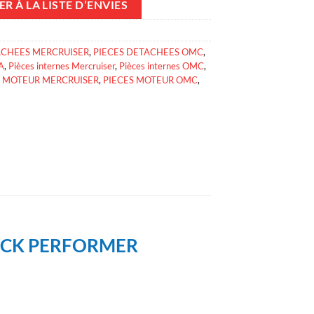
R À LA LISTE D’ENVIES
ACHEES MERCRUISER
,
PIECES DETACHEES OMC
,
A
,
Pièces internes Mercruiser
,
Pièces internes OMC
,
S MOTEUR MERCRUISER
,
PIECES MOTEUR OMC
,
OCK PERFORMER