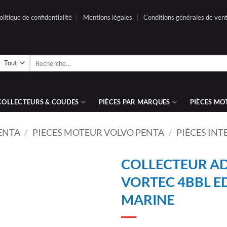
olitique de confidentialité
Mentions légales
Conditions générales de ven
Recherche
pour :
COLLECTEURS & COUDES
PIÈCES PAR MARQUES
PIÈCES MO
ENTA
/
PIECES MOTEUR VOLVO PENTA
/
PIÈCES IN
COLLECTEUR AD
VORTEC 4BBL 
AJOUTER
MARINE
À LA
LISTE
D’ENVIES