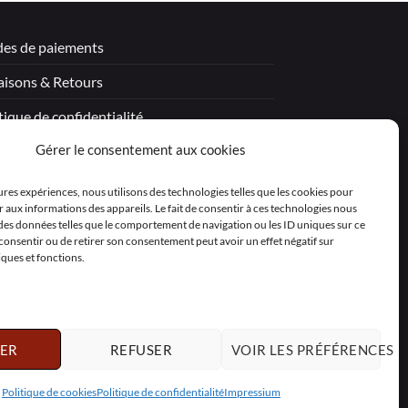
es de paiements
aisons & Retours
tique de confidentialité
Gérer le consentement aux cookies
tions légales
itions générales de vente – Garantie
eures expériences, nous utilisons des technologies telles que les cookies pour
 aux informations des appareils. Le fait de consentir à ces technologies nous
aration de confidentialité (UE)
 des données telles que le comportement de navigation ou les ID uniques sur ce
as consentir ou de retirer son consentement peut avoir un effet négatif sur
iques et fonctions.
ER
REFUSER
VOIR LES PRÉFÉRENCES
Polski
Nederlands
Svenska
Politique de cookies
Politique de confidentialité
Impressium