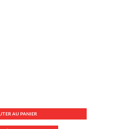
ISSION V8 GM PRE-VORTEC 4BBL EDELBROCK PERFORMER MARINE
UTER AU PANIER