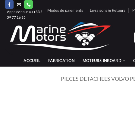
Passer
Modes de paiements
Livraisons & Retours
P
au
Appelez nous au +33 5
59 77 16 35
contenu
ACCUEIL
FABRICATION
MOTEURS INBOARD
PIECES DETACHEES VOLVO P