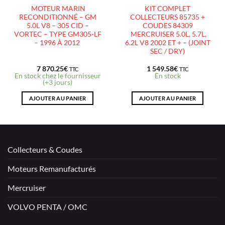
MOTEUR MARIN
KIT COMPLET
RECONDITIONNÉ – GM
COLLECTEURS 85735 +
5.0L V8 – 305 CID –
COUDES 84309
VORTEC – TYPE GM305-LF
MERCRUISER 5.0L, 5.7L,
– 1996 À 2012
6.2L V8 2002 ET + – (JOINT
SEC / DRY)
7 870.25
€
1 549.58
€
TTC
TTC
En stock chez le fournisseur
En stock
(+3 jours)
AJOUTER AU PANIER
AJOUTER AU PANIER
Collecteurs & Coudes
Moteurs Remanufacturés
Mercruiser
VOLVO PENTA / OMC