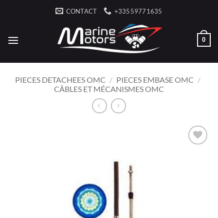
Passer
CONTACT
+33559771635
au
contenu
0
PIECES DETACHEES OMC
/
PIECES EMBASE OMC
/
CÂBLES ET MÉCANISMES OMC
AJOUTER
À LA
LISTE
D’ENVIES