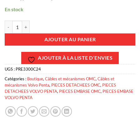
En stock
quantité de PRE3300C24 - Câble type 33C SS 24 pieds = 7,30 M
AJOUTER AU PANIER
AJOUTER À LA LISTE D’ENVIES
UGS :
PRE3300C24
Catégories :
Boutique
,
Câbles et mécanismes OMC
,
Câbles et
mécanismes Volvo Penta
,
PIECES DETACHEES OMC
,
PIECES
DETACHEES VOLVO PENTA
,
PIECES EMBASE OMC
,
PIECES EMBASE
VOLVO PENTA