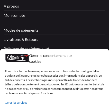
A propos
Mon compte
Modes de paiements
Livraisons & Retours
Politique de confidentialité
Gérer le consentement aux
Mentions légales
cookies
Conditions générales de vente – Garantie
Pour offrir les meilleures expériences, nous utilisons des technologies telles
que les cookies pour stocker et/ou accéder aux informations des appareils. Le
Déclaration de confidentialité (UE)
fait de consentir à ces technologies nous permettra de traiter des données
telles que le comportement de navigation ou les ID uniques sur ce site. Le fait de
ne pas consentir ou de retirer son consentement peut avoir un effet négatif sur
certaines caractéristiques et fonctions.
Visa
PayPal
MasterCard
Sepa
Visa
2
Gérer les services
Copyright 2026 ©
Marine Motors