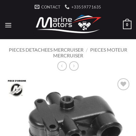
Passer
CONTACT
+33559771635
au
contenu
0
PIECES DETACHEES MERCRUISER
/
PIECES MOTEUR
MERCRUISER
AJOUTER
À LA
LISTE
D’ENVIES