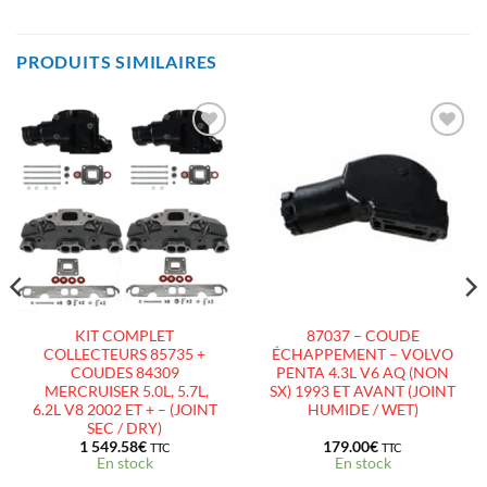
PRODUITS SIMILAIRES
AJOUTER
AJOUTER
À LA
À LA
LISTE
LISTE
D’ENVIES
D’ENVIES
KIT COMPLET
87037 – COUDE
COLLECTEURS 85735 +
ÉCHAPPEMENT – VOLVO
COUDES 84309
PENTA 4.3L V6 AQ (NON
MERCRUISER 5.0L, 5.7L,
SX) 1993 ET AVANT (JOINT
6.2L V8 2002 ET + – (JOINT
HUMIDE / WET)
SEC / DRY)
1 549.58
€
179.00
€
TTC
TTC
En stock
En stock